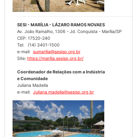
SESI - MARÍLIA - LÁZARO RAMOS NOVAES
Av. João Ramalho, 1306 - Jd. Conquista - Marília/SP
CEP: 17520-240
Tel: (14) 3401-1500
e-mail:
sumarilia@sesisp.org.br
Site:
https://marilia.sesisp.org.br/
Coordenador de Relações com a Indústria
e Comunidade
Juliana Madella
e-mail:
Juliana.madella@sesisp.org.br