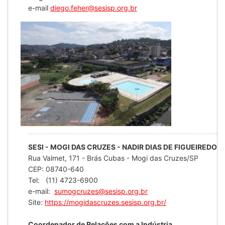
e-mail
diego.feher@sesisp.org.br
SESI - MOGI DAS CRUZES - NADIR DIAS DE FIGUEIREDO
Rua Valmet, 171 - Brás Cubas - Mogi das Cruzes/SP
CEP: 08740-640
Tel: (11) 4723-6900
e-mail:
sumogcruzes@sesisp.org.br
Site:
https://mogidascruzes.sesisp.org.br/
Coordenador de Relações com a Indústria