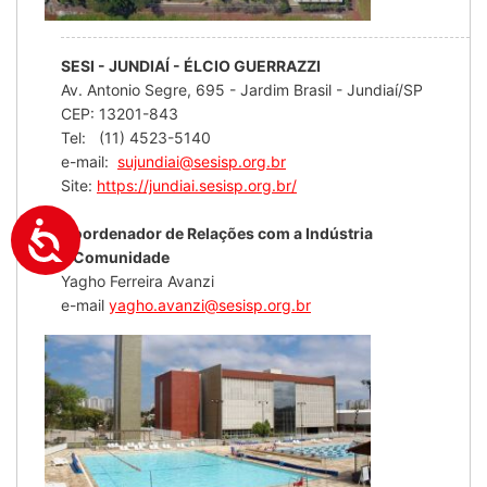
SESI - JUNDIAÍ - ÉLCIO GUERRAZZI
Av. Antonio Segre, 695 - Jardim Brasil - Jundiaí/SP
CEP: 13201-843
Tel: (11) 4523-5140
e-mail:
sujundiai@sesisp.org.br
Site:
https://jundiai.sesisp.org.br/
Coordenador de Relações com a Indústria
e Comunidade
Yagho Ferreira Avanzi
e-mail
yagho.avanzi@sesisp.org.br