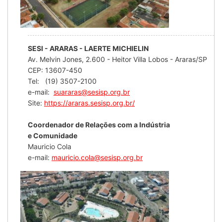
SESI - ARARAS - LAERTE MICHIELIN
Av. Melvin Jones, 2.600 - Heitor Villa Lobos - Araras/SP
CEP: 13607-450
Tel: (19) 3507-2100
e-mail:
suararas@sesisp.org.br
Site:
https://araras.sesisp.org.br/
Coordenador de Relações com a Indústria
e Comunidade
Mauricio Cola
e-mail:
mauricio.cola@sesisp.org.br