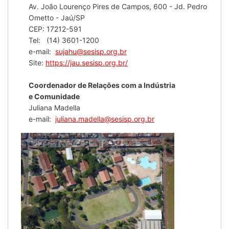
Av. João Lourenço Pires de Campos, 600 - Jd. Pedro
Ometto - Jaú/SP
CEP: 17212-591
Tel: (14) 3601-1200
e-mail:
sujahu@sesisp.org.br
Site:
https://jau.sesisp.org.br/
Coordenador de Relações com a Indústria
e Comunidade
Juliana Madella
e-mail:
juliana.madella@sesisp.org.br