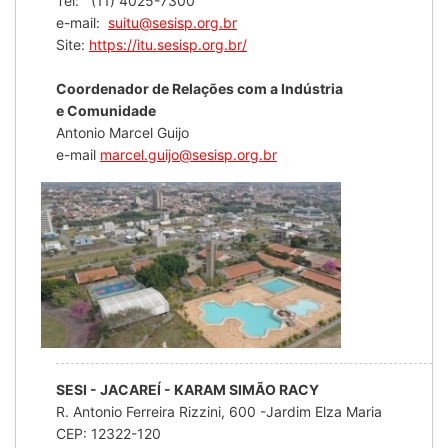
Tel: (11) 4025-7300
e-mail:
suitu@sesisp.org.br
Site:
https://itu.sesisp.org.br/
Coordenador de Relações com a Indústria
e Comunidade
Antonio Marcel Guijo
e-mail
marcel.guijo@sesisp.org.br
SESI - JACAREÍ - KARAM SIMÃO RACY
R. Antonio Ferreira Rizzini, 600 -Jardim Elza Maria
CEP: 12322-120