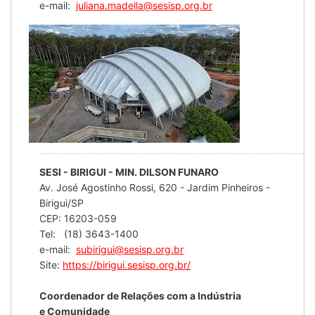
e-mail:
juliana.madella@sesisp.org.br
SESI - BIRIGUI - MIN. DILSON FUNARO
Av. José Agostinho Rossi, 620 - Jardim Pinheiros -
Birigui/SP
CEP: 16203-059
Tel: (18) 3643-1400
e-mail:
subirigui@sesisp.org.br
Site:
https://birigui.sesisp.org.br/
Coordenador de Relações com a Indústria
e Comunidade