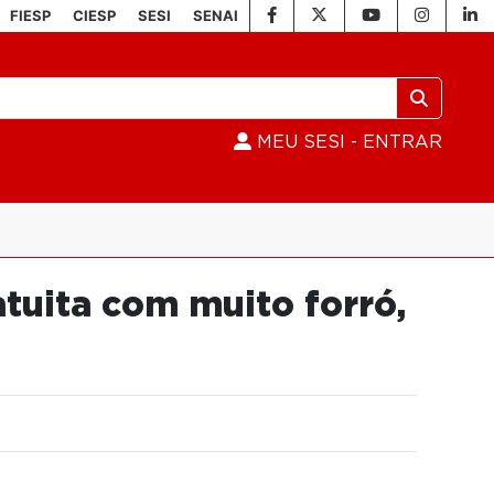
FIESP
CIESP
SESI
SENAI
MEU SESI - ENTRAR
atuita com muito forró,