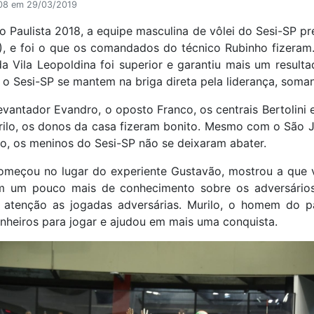
:08 em 29/03/2019
Paulista 2018, a equipe masculina de vôlei do Sesi-SP pr
22), e foi o que os comandados do técnico Rubinho fizera
da Vila Leopoldina foi superior e garantiu mais um result
), o Sesi-SP se mantem na briga direta pela liderança, som
vantador Evandro, o oposto Franco, os centrais Bertolini e
urilo, os donos da casa fizeram bonito. Mesmo com o São 
ogo, os meninos do Sesi-SP não se deixaram abater.
começou no lugar do experiente Gustavão, mostrou a que 
om um pouco mais de conhecimento sobre os adversários
 atenção as jogadas adversárias. Murilo, o homem do pa
heiros para jogar e ajudou em mais uma conquista.