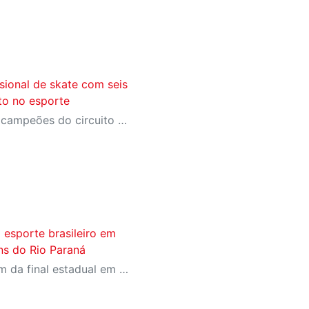
sional de skate com seis
nto no esporte
Time reúne atleta olímpica, campeões do circuito nacional e jovens promessas do skate brasileiro
o esporte brasileiro em
ens do Rio Paraná
Mil jovens atletas participam da final estadual em Presidente Epitácio, reforçando a Liga Sesi como um dos principais ambientes de formação esportiva do país