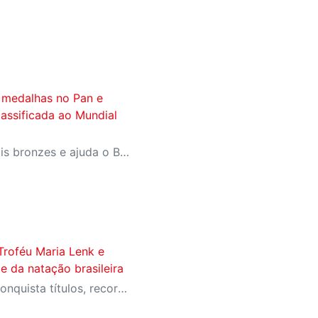
s medalhas no Pan e
classificada ao Mundial
Atleta do SESI-SP fatura dois bronzes e ajuda o Brasil a garantir prata por equipes no Rio de Janeiro; desempenho assegura vaga da Seleção no Campeonato Mundial
Troféu Maria Lenk e
te da natação brasileira
Equipe soma 538 pontos, conquista títulos, recorde nacional e garante atletas no Pan Pacífico Júnior