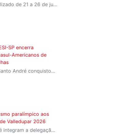
World Table Tennis será realizado de 21 a 26 de julho, em São José dos Campos
ESI-SP encerra
rasul-Americanos de
lhas
Equipe que treina no SESI Santo André conquistou quatro ouros, três pratas e dois bronzes representando o Brasil na Colômbia
tismo paralímpico aos
de Valledupar 2026
Atletas do SESI Santo André integram a delegação brasileira na Colômbia; instituição terá a maior participação entre os representantes do país