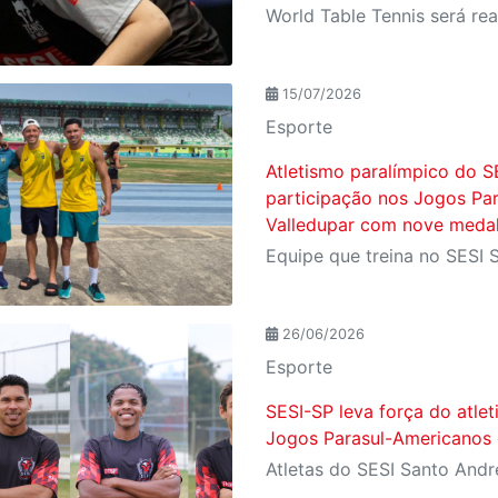
15/07/2026
Esporte
Atletismo paralímpico do S
participação nos Jogos Pa
Valledupar com nove meda
26/06/2026
Esporte
SESI-SP leva força do atle
Jogos Parasul-Americanos 