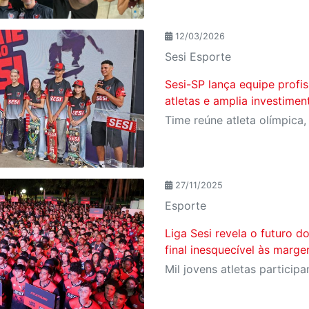
12/03/2026
Sesi Esporte
Sesi-SP lança equipe profis
atletas e amplia investime
27/11/2025
Esporte
Liga Sesi revela o futuro d
final inesquecível às marg