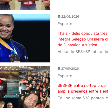
22/06/2026
Esporte
Thaís Fidelis conquista trê
integra Seleção Brasileira 
de Ginástica Artística
27/05/2026
Esporte
SESI-SP entra no top 5 do 
amplia presença entre a eli