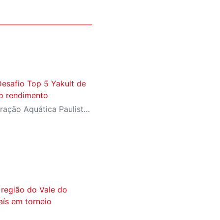
esafio Top 5 Yakult de
to rendimento
Competição oficial da Federação Aquática Paulista reúne nadadores de elite em preparação para o Troféu José Finkel
 região do Vale do
aís em torneio