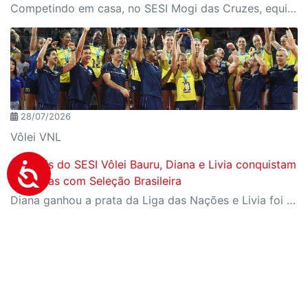
Competindo em casa, no SESI Mogi das Cruzes, equipes do SESI-SP encerram a competição com duas medalhas e reforçam a tradição da instituição entre as principais forças do goalball brasileiro.
28/07/2026
Vôlei VNL
Centrais do SESI Vôlei Bauru, Diana e Livia conquistam
medalhas com Seleção Brasileira
Diana ganhou a prata da Liga das Nações e Livia foi campeã da Copa Sul-Americana com Seleção B