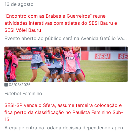
16 de agosto
“Encontro com as Brabas e Guerreiros” reúne
atividades interativas com atletas do SESI Bauru e
SESI Vôlei Bauru
Evento aberto ao público será na Avenida Getúlio Vargas, no domingo, 16, às 9h, com revelação do novo uniforme da equipe
03/08/2026
Futebol Feminino
SESI-SP vence o Sfera, assume terceira colocação e
fica perto da classificação no Paulista Feminino Sub-
15
A equipe entra na rodada decisiva dependendo apenas de seus próprios resultados para avançar ao mata-mata