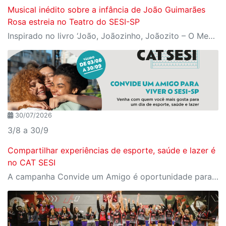
Musical inédito sobre a infância de João Guimarães
Rosa estreia no Teatro do SESI-SP
Inspirado no livro ‘João, Joãozinho, Joãozito – O Menino Encantado’, de Claudio Fragata, com direção e dramaturgia de Márcio Araújo, espetáculo acompanha os primeiros anos de vida do escritor mineiro e transforma sua infância em uma celebração da imaginação, da leitura e da cultura popular brasileira
30/07/2026
3/8 a 30/9
Compartilhar experiências de esporte, saúde e lazer é
no CAT SESI
A campanha Convide um Amigo é oportunidade para reunir amigos para aproveitar juntos toda estrutura da unidade SESI-SP mais próxima. Os benefícios para clientes e convidados estão no regulamento