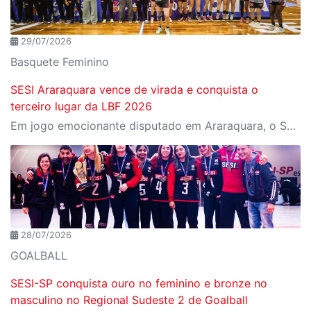
29/07/2026
Basquete Feminino
SESI Araraquara vence de virada e conquista o
terceiro lugar da LBF 2026
Em jogo emocionante disputado em Araraquara, o SESI Araraquara Basquete superou um déficit de quase 20 pontos, contou com o apoio massivo da torcida e derrotou o Cerrado BRB por 77 a 71, conquistando o terceiro lugar da LBF Loterias Caixa 2026
28/07/2026
GOALBALL
SESI-SP conquista ouro no feminino e bronze no
masculino no Regional Sudeste 2 de Goalball