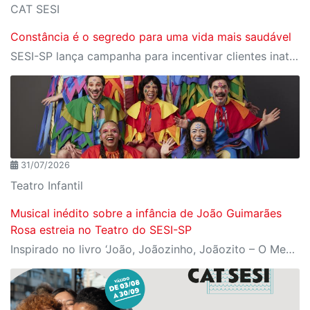
CAT SESI
Constância é o segredo para uma vida mais saudável
SESI-SP lança campanha para incentivar clientes inativos a retomarem a prática de atividades físicas, esporte e lazer com benefícios exclusivos
31/07/2026
Teatro Infantil
Musical inédito sobre a infância de João Guimarães
Rosa estreia no Teatro do SESI-SP
Inspirado no livro ‘João, Joãozinho, Joãozito – O Menino Encantado’, de Claudio Fragata, com direção e dramaturgia de Márcio Araújo, espetáculo acompanha os primeiros anos de vida do escritor mineiro e transforma sua infância em uma celebração da imaginação, da leitura e da cultura popular brasileira