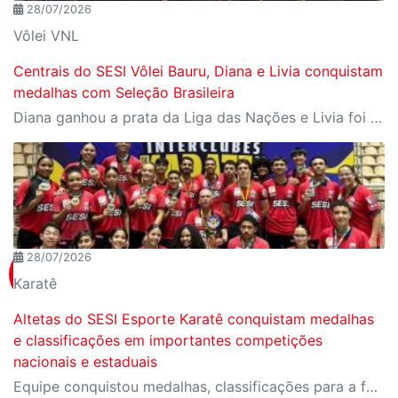
28/07/2026
Vôlei VNL
Centrais do SESI Vôlei Bauru, Diana e Livia conquistam
medalhas com Seleção Brasileira
Diana ganhou a prata da Liga das Nações e Livia foi campeã da Copa Sul-Americana com Seleção B
28/07/2026
Karatê
Altetas do SESI Esporte Karatê conquistam medalhas
e classificações em importantes competições
nacionais e estaduais
Equipe conquistou medalhas, classificações para a fase final do Campeonato Brasileiro e importantes resultados em competições estaduais e nacionais.