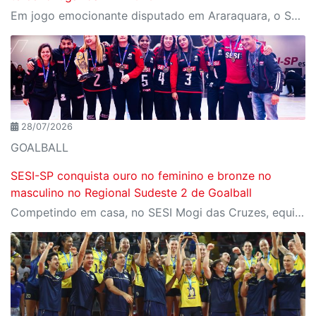
Em jogo emocionante disputado em Araraquara, o SESI Araraquara Basquete superou um déficit de quase 20 pontos, contou com o apoio massivo da torcida e derrotou o Cerrado BRB por 77 a 71, conquistando o terceiro lugar da LBF Loterias Caixa 2026
28/07/2026
GOALBALL
SESI-SP conquista ouro no feminino e bronze no
masculino no Regional Sudeste 2 de Goalball
Competindo em casa, no SESI Mogi das Cruzes, equipes do SESI-SP encerram a competição com duas medalhas e reforçam a tradição da instituição entre as principais forças do goalball brasileiro.