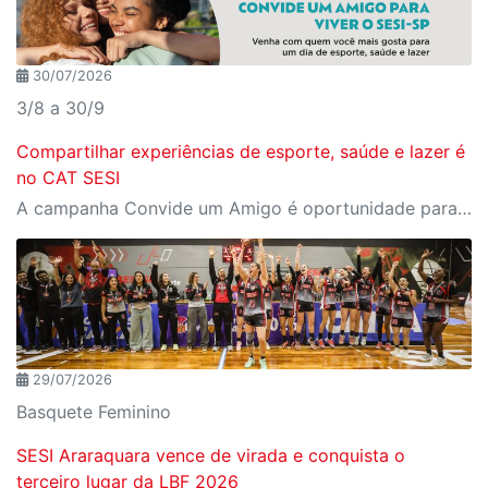
30/07/2026
3/8 a 30/9
Compartilhar experiências de esporte, saúde e lazer é
no CAT SESI
A campanha Convide um Amigo é oportunidade para reunir amigos para aproveitar juntos toda estrutura da unidade SESI-SP mais próxima. Os benefícios para clientes e convidados estão no regulamento
29/07/2026
Basquete Feminino
SESI Araraquara vence de virada e conquista o
terceiro lugar da LBF 2026