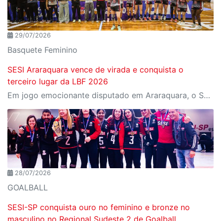
29/07/2026
Basquete Feminino
SESI Araraquara vence de virada e conquista o
terceiro lugar da LBF 2026
Em jogo emocionante disputado em Araraquara, o SESI Araraquara Basquete superou um déficit de quase 20 pontos, contou com o apoio massivo da torcida e derrotou o Cerrado BRB por 77 a 71, conquistando o terceiro lugar da LBF Loterias Caixa 2026
28/07/2026
GOALBALL
SESI-SP conquista ouro no feminino e bronze no
masculino no Regional Sudeste 2 de Goalball