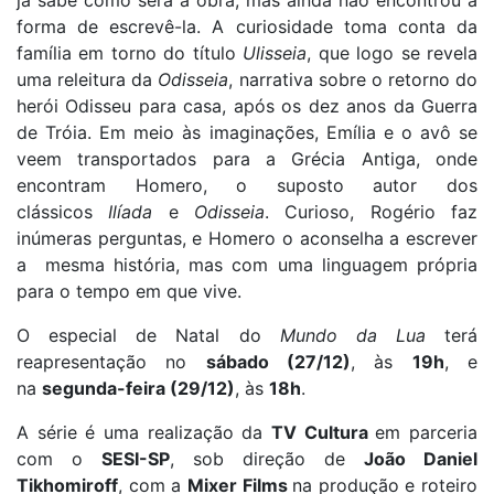
forma de escrevê-la. A curiosidade toma conta da
família em torno do título
Ulisseia
, que logo se revela
uma releitura da
Odisseia
, narrativa sobre o retorno do
herói Odisseu para casa, após os dez anos da Guerra
de Tróia. Em meio às imaginações, Emília e o avô se
veem transportados para a Grécia Antiga, onde
encontram Homero, o suposto autor dos
clássicos
Ilíada
e
Odisseia
. Curioso, Rogério faz
inúmeras perguntas, e Homero o aconselha a escrever
a mesma história, mas com uma linguagem própria
para o tempo em que vive.
O especial de Natal do
Mundo da Lua
terá
reapresentação no
sábado (27/12)
, às
19h
, e
na
segunda-feira (29/12)
, às
18h
.
A série é uma realização da
TV Cultura
em parceria
com o
SESI-SP
, sob direção de
João Daniel
Tikhomiroff
, com a
Mixer Films
na produção e roteiro