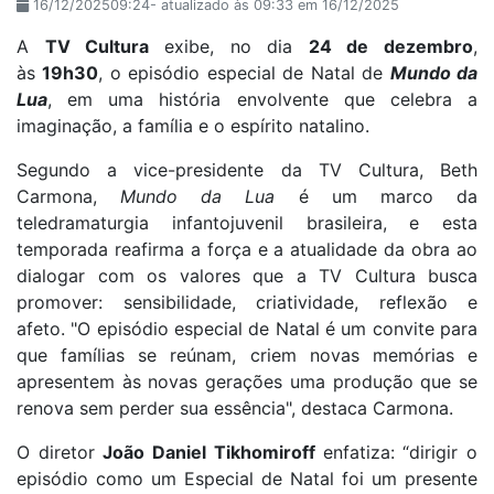
16/12/202509:24- atualizado às 09:33 em 16/12/2025
A
TV Cultura
exibe, no dia
24 de dezembro
,
às
19h30
, o episódio especial de Natal de
Mundo da
Lua
, em uma história envolvente que celebra a
imaginação, a família e o espírito natalino.
Segundo a vice-presidente da TV Cultura, Beth
Carmona,
Mundo da Lua
é um marco da
teledramaturgia infantojuvenil brasileira, e esta
temporada reafirma a força e a atualidade da obra ao
dialogar com os valores que a TV Cultura busca
promover: sensibilidade, criatividade, reflexão e
afeto.
"O episódio especial de Natal é um convite para
que famílias se reúnam, criem novas memórias e
apresentem às novas gerações uma produção que se
renova sem perder sua essência", destaca Carmona.
O diretor
João Daniel Tikhomiroff
enfatiza:
“dirigir o
episódio como um Especial de Natal foi um presente