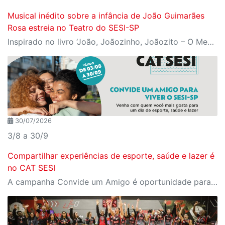
Musical inédito sobre a infância de João Guimarães
Rosa estreia no Teatro do SESI-SP
Inspirado no livro ‘João, Joãozinho, Joãozito – O Menino Encantado’, de Claudio Fragata, com direção e dramaturgia de Márcio Araújo, espetáculo acompanha os primeiros anos de vida do escritor mineiro e transforma sua infância em uma celebração da imaginação, da leitura e da cultura popular brasileira
30/07/2026
3/8 a 30/9
Compartilhar experiências de esporte, saúde e lazer é
no CAT SESI
A campanha Convide um Amigo é oportunidade para reunir amigos para aproveitar juntos toda estrutura da unidade SESI-SP mais próxima. Os benefícios para clientes e convidados estão no regulamento