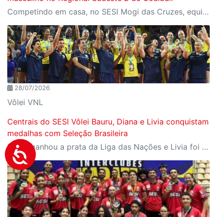
Competindo em casa, no SESI Mogi das Cruzes, equipes do SESI-SP encerram a competição com duas medalhas e reforçam a tradição da instituição entre as principais forças do goalball brasileiro.
28/07/2026
Vôlei VNL
Centrais do SESI Vôlei Bauru, Diana e Livia conquistam
medalhas com Seleção Brasileira
Diana ganhou a prata da Liga das Nações e Livia foi campeã da Copa Sul-Americana com Seleção B