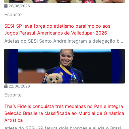
26/06/2026
Esporte
SESI-SP leva força do atletismo paralímpico aos
Jogos Parasul-Americanos de Valledupar 2026
Atletas do SESI Santo André integram a delegação brasileira na Colômbia; instituição terá a maior participação entre os representantes do país
22/06/2026
Esporte
Thaís Fidelis conquista três medalhas no Pan e integra
Seleção Brasileira classificada ao Mundial de Ginástica
Artística
Atleta do SESI-SP fatura dois bronzes e ajuda o Brasil a garantir prata por equipes no Rio de Janeiro; desempenho assegura vaga da Seleção no Campeonato Mundial