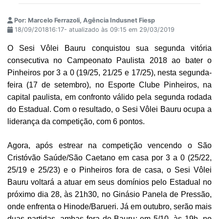
Por: Marcelo Ferrazoli, Agência Indusnet Fiesp
18/09/201816:17- atualizado às 09:15 em 29/03/2019
O Sesi Vôlei Bauru conquistou sua segunda vitória
consecutiva no Campeonato Paulista 2018 ao bater o
Pinheiros por 3 a 0 (19/25, 21/25 e 17/25), nesta segunda-
feira (17 de setembro), no Esporte Clube Pinheiros, na
capital paulista, em confronto válido pela segunda rodada
do Estadual. Com o resultado, o Sesi Vôlei Bauru ocupa a
liderança da competição, com 6 pontos.
Agora, após
estrear na competição vencendo o São
Cristóvão Saúde/São Caetano em casa por 3 a 0 (25/22,
25/19 e 25/23) e o Pinheiros fora de casa,
o Sesi Vôlei
Bauru voltará a atuar em seus domínios pelo Estadual no
próximo dia 28, às 21h30, no Ginásio Panela de Pressão,
onde enfrenta o Hinode/Barueri. Já em outubro, serão mais
duas partidas, ambas fora de Bauru: em 5/10, às 19h, no