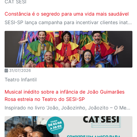
CAT SESI
Constância é o segredo para uma vida mais saudável
SESI-SP lança campanha para incentivar clientes inativos a retomarem a prática de atividades físicas, esporte e lazer com benefícios exclusivos
31/07/2026
Teatro Infantil
Musical inédito sobre a infância de João Guimarães
Rosa estreia no Teatro do SESI-SP
Inspirado no livro ‘João, Joãozinho, Joãozito – O Menino Encantado’, de Claudio Fragata, com direção e dramaturgia de Márcio Araújo, espetáculo acompanha os primeiros anos de vida do escritor mineiro e transforma sua infância em uma celebração da imaginação, da leitura e da cultura popular brasileira