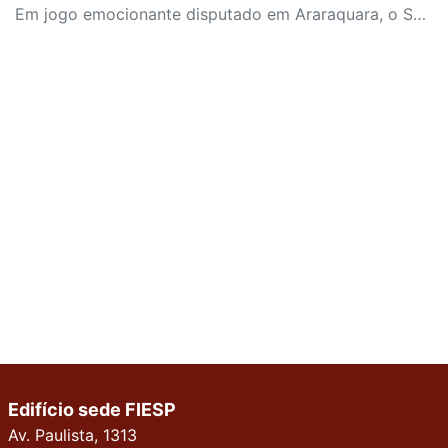
Em jogo emocionante disputado em Araraquara, o SESI Araraquara Basquete superou um déficit de quase 20 pontos, contou com o apoio massivo da torcida e derrotou o Cerrado BRB por 77 a 71, conquistando o terceiro lugar da LBF Loterias Caixa 2026
Edifício sede FIESP
Av. Paulista, 1313