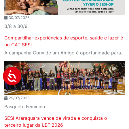
30/07/2026
3/8 a 30/9
Compartilhar experiências de esporte, saúde e lazer é
no CAT SESI
A campanha Convide um Amigo é oportunidade para reunir amigos para aproveitar juntos toda estrutura da unidade SESI-SP mais próxima. Os benefícios para clientes e convidados estão no regulamento
29/07/2026
Basquete Feminino
SESI Araraquara vence de virada e conquista o
terceiro lugar da LBF 2026