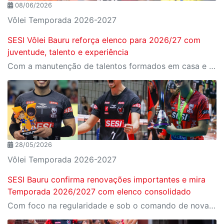
08/06/2026
Vôlei Temporada 2026-2027
SESI Vôlei Bauru reforça elenco para 2026/27 com
juventude, talento e experiência
Com a manutenção de talentos formados em casa e a chegada de reforços pontuais, o SESI Vôlei Bauru se posiciona de forma competitiva para a temporada 2026/27
28/05/2026
Vôlei Temporada 2026-2027
SESI Bauru confirma renovações importantes e mira
Temporada 2026/2027 com elenco consolidado
Com foco na regularidade e sob o comando de nova comissão técnica, projeto do SESI-SP garante a permanência do líbero Douglas Pureza, do central Thiery e da levantadora Amanda Mutuano.