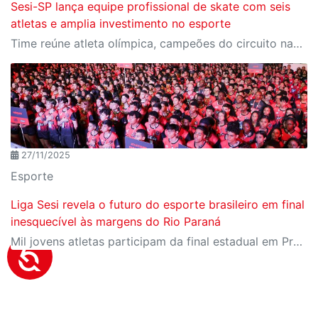
Sesi-SP lança equipe profissional de skate com seis
atletas e amplia investimento no esporte
Time reúne atleta olímpica, campeões do circuito nacional e jovens promessas do skate brasileiro
27/11/2025
Esporte
Liga Sesi revela o futuro do esporte brasileiro em final
inesquecível às margens do Rio Paraná
Mil jovens atletas participam da final estadual em Presidente Epitácio, reforçando a Liga Sesi como um dos principais ambientes de formação esportiva do país