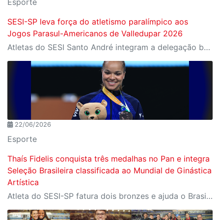
Esporte
SESI-SP leva força do atletismo paralímpico aos
Jogos Parasul-Americanos de Valledupar 2026
Atletas do SESI Santo André integram a delegação brasileira na Colômbia; instituição terá a maior participação entre os representantes do país
22/06/2026
Esporte
Thaís Fidelis conquista três medalhas no Pan e integra
Seleção Brasileira classificada ao Mundial de Ginástica
Artística
Atleta do SESI-SP fatura dois bronzes e ajuda o Brasil a garantir prata por equipes no Rio de Janeiro; desempenho assegura vaga da Seleção no Campeonato Mundial