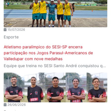
15/07/2026
Esporte
Atletismo paralímpico do SESI-SP encerra
participação nos Jogos Parasul-Americanos de
Valledupar com nove medalhas
Equipe que treina no SESI Santo André conquistou quatro ouros, três pratas e dois bronzes representando o Brasil na Colômbia
26/06/2026