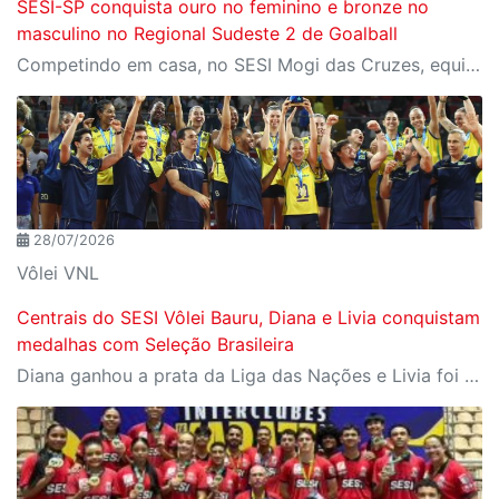
SESI-SP conquista ouro no feminino e bronze no
masculino no Regional Sudeste 2 de Goalball
Competindo em casa, no SESI Mogi das Cruzes, equipes do SESI-SP encerram a competição com duas medalhas e reforçam a tradição da instituição entre as principais forças do goalball brasileiro.
28/07/2026
Vôlei VNL
Centrais do SESI Vôlei Bauru, Diana e Livia conquistam
medalhas com Seleção Brasileira
Diana ganhou a prata da Liga das Nações e Livia foi campeã da Copa Sul-Americana com Seleção B