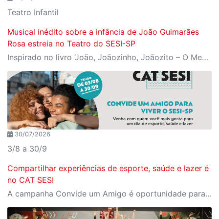
Teatro Infantil
Musical inédito sobre a infância de João Guimarães
Rosa estreia no Teatro do SESI-SP
Inspirado no livro ‘João, Joãozinho, Joãozito – O Menino Encantado’, de Claudio Fragata, com direção e dramaturgia de Márcio Araújo, espetáculo acompanha os primeiros anos de vida do escritor mineiro e transforma sua infância em uma celebração da imaginação, da leitura e da cultura popular brasileira
30/07/2026
3/8 a 30/9
Compartilhar experiências de esporte, saúde e lazer é
no CAT SESI
A campanha Convide um Amigo é oportunidade para reunir amigos para aproveitar juntos toda estrutura da unidade SESI-SP mais próxima. Os benefícios para clientes e convidados estão no regulamento