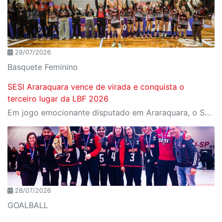
29/07/2026
Basquete Feminino
SESI Araraquara vence de virada e conquista o
terceiro lugar da LBF 2026
Em jogo emocionante disputado em Araraquara, o SESI Araraquara Basquete superou um déficit de quase 20 pontos, contou com o apoio massivo da torcida e derrotou o Cerrado BRB por 77 a 71, conquistando o terceiro lugar da LBF Loterias Caixa 2026
28/07/2026
GOALBALL