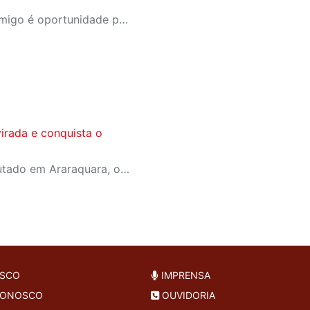
A campanha Convide um Amigo é oportunidade para reunir amigos para aproveitar juntos toda estrutura da unidade SESI-SP mais próxima. Os benefícios para clientes e convidados estão no regulamento
irada e conquista o
Em jogo emocionante disputado em Araraquara, o SESI Araraquara Basquete superou um déficit de quase 20 pontos, contou com o apoio massivo da torcida e derrotou o Cerrado BRB por 77 a 71, conquistando o terceiro lugar da LBF Loterias Caixa 2026
OSCO
IMPRENSA
CONOSCO
OUVIDORIA