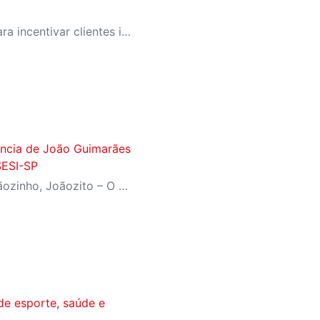
SESI-SP lança campanha para incentivar clientes inativos a retomarem a prática de atividades físicas, esporte e lazer com benefícios exclusivos
fância de João Guimarães
SESI-SP
Inspirado no livro ‘João, Joãozinho, Joãozito – O Menino Encantado’, de Claudio Fragata, com direção e dramaturgia de Márcio Araújo, espetáculo acompanha os primeiros anos de vida do escritor mineiro e transforma sua infância em uma celebração da imaginação, da leitura e da cultura popular brasileira
de esporte, saúde e