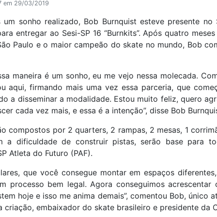
17 em 29/03/2019
 um sonho realizado, Bob Burnquist esteve presente no 
para entregar ao Sesi-SP 16 “Burnkits”. Após quatro meses
e São Paulo e o maior campeão do skate no mundo, Bob c
essa maneira é um sonho, eu me vejo nessa molecada. Co
stou aqui, firmando mais uma vez essa parceria, que com
o a disseminar a modalidade. Estou muito feliz, quero agr
scer cada vez mais, e essa é a intenção”, disse Bob Burnquis
ão compostos por 2 quarters, 2 rampas, 2 mesas, 1 corrim
 a dificuldade de construir pistas, serão base para t
 Atleta do Futuro (PAF).
lares, que você consegue montar em espaços diferentes
um processo bem legal. Agora conseguimos acrescentar o
istem hoje e isso me anima demais”, comentou Bob, único at
criação, embaixador do skate brasileiro e presidente da C