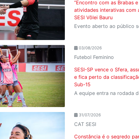
“Encontro com as Brabas e 
atividades interativas com 
SESI Vôlei Bauru
03/08/2026
Futebol Feminino
SESI-SP vence o Sfera, ass
e fica perto da classificaç
Sub-15
31/07/2026
CAT SESI
Constância é o segredo pa