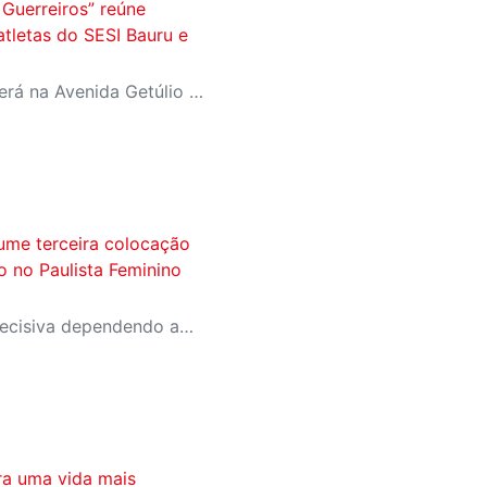
Guerreiros” reúne
atletas do SESI Bauru e
Evento aberto ao público será na Avenida Getúlio Vargas, no domingo, 16, às 9h, com revelação do novo uniforme da equipe
ume terceira colocação
ão no Paulista Feminino
A equipe entra na rodada decisiva dependendo apenas de seus próprios resultados para avançar ao mata-mata
ra uma vida mais