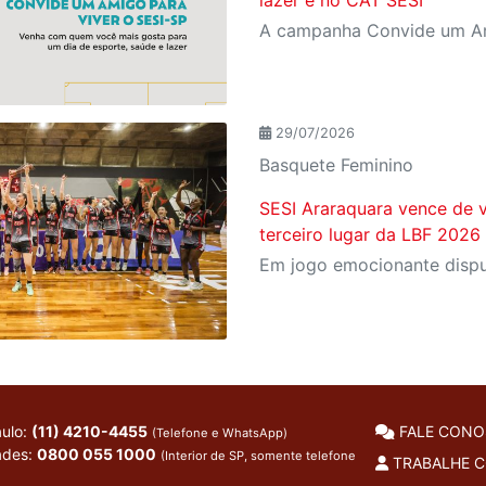
lazer é no CAT SESI
29/07/2026
Basquete Feminino
SESI Araraquara vence de v
terceiro lugar da LBF 2026
ulo:
(11) 4210-4455
FALE CON
(Telefone e WhatsApp)
ades:
0800 055 1000
(Interior de SP, somente telefone
TRABALHE 