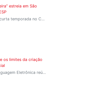
eira” estreia em São
IESP
Espetáculo tem estreia em curta temporada no Centro Cultural FIESP, no dia 20 de agosto, às 20h.
e os limites da criação
ial
Festival Internacional de Linguagem Eletrônica reúne cerca de 150 obras de artistas de diversos países e convida o público a refletir sobre as novas relações entre arte, tecnologia e inteligência artificial