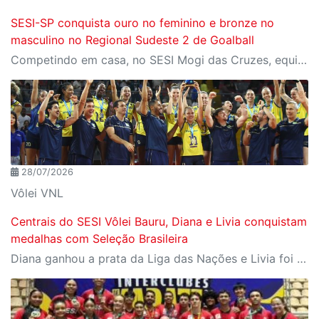
SESI-SP conquista ouro no feminino e bronze no
masculino no Regional Sudeste 2 de Goalball
Competindo em casa, no SESI Mogi das Cruzes, equipes do SESI-SP encerram a competição com duas medalhas e reforçam a tradição da instituição entre as principais forças do goalball brasileiro.
28/07/2026
Vôlei VNL
Centrais do SESI Vôlei Bauru, Diana e Livia conquistam
medalhas com Seleção Brasileira
Diana ganhou a prata da Liga das Nações e Livia foi campeã da Copa Sul-Americana com Seleção B