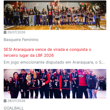
29/07/2026
Basquete Feminino
SESI Araraquara vence de virada e conquista o
terceiro lugar da LBF 2026
Em jogo emocionante disputado em Araraquara, o SESI Araraquara Basquete superou um déficit de quase 20 pontos, contou com o apoio massivo da torcida e derrotou o Cerrado BRB por 77 a 71, conquistando o terceiro lugar da LBF Loterias Caixa 2026
28/07/2026
GOALBALL