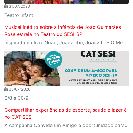
31/07/2026
Teatro Infantil
Musical inédito sobre a infância de João Guimarães
Rosa estreia no Teatro do SESI-SP
Inspirado no livro ‘João, Joãozinho, Joãozito – O Menino Encantado’, de Claudio Fragata, com direção e dramaturgia de Márcio Araújo, espetáculo acompanha os primeiros anos de vida do escritor mineiro e transforma sua infância em uma celebração da imaginação, da leitura e da cultura popular brasileira
30/07/2026
3/8 a 30/9
Compartilhar experiências de esporte, saúde e lazer é
no CAT SESI
A campanha Convide um Amigo é oportunidade para reunir amigos para aproveitar juntos toda estrutura da unidade SESI-SP mais próxima. Os benefícios para clientes e convidados estão no regulamento