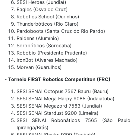
SESI Heroes (Jundiaí)
Eagles (Osvaldo Cruz)
Robotics School (Ourinhos)
Thunderbóticos (Rio Claro)
Pardoboots (Santa Cruz do Rio Pardo)
Raidens (Alumínio)
Sorobóticos (Sorocaba)
Robobio (Presidente Prudente)
IronBot (Alvares Machado)
Morvan (Guarulhos)
- Torneio FIRST Robotics Competititon (FRC)
SESI SENAI Octopus 7567 Bauru (Bauru)
SESI SENAI Mega Harpy 9085 (Indaiatuba)
SESI SENAI Megazord 7563 (Jundiaí)
SESI SENAI Stardust 9200 (Limeira)
SESI SENAI Robonáticos 7565 (São Paulo
Ipiranga/Brás)
SESI SENAI Sharks 9199 (Taubaté)