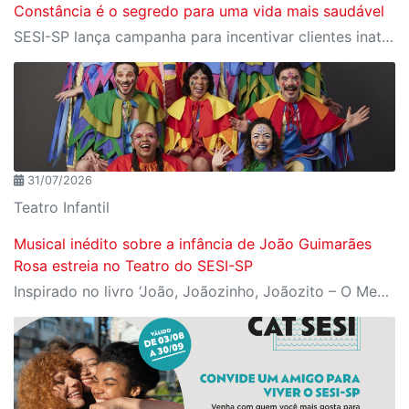
Constância é o segredo para uma vida mais saudável
SESI-SP lança campanha para incentivar clientes inativos a retomarem a prática de atividades físicas, esporte e lazer com benefícios exclusivos
31/07/2026
Teatro Infantil
Musical inédito sobre a infância de João Guimarães
Rosa estreia no Teatro do SESI-SP
Inspirado no livro ‘João, Joãozinho, Joãozito – O Menino Encantado’, de Claudio Fragata, com direção e dramaturgia de Márcio Araújo, espetáculo acompanha os primeiros anos de vida do escritor mineiro e transforma sua infância em uma celebração da imaginação, da leitura e da cultura popular brasileira