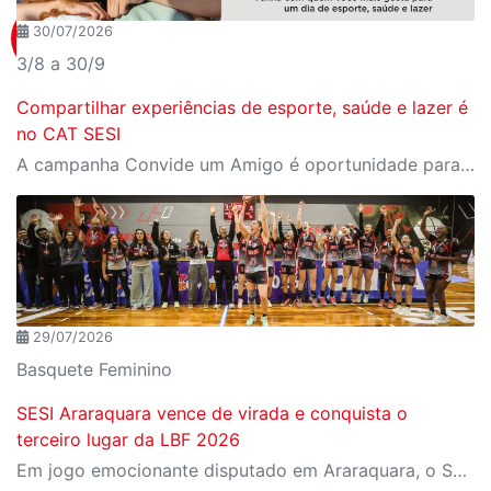
30/07/2026
3/8 a 30/9
Compartilhar experiências de esporte, saúde e lazer é
no CAT SESI
A campanha Convide um Amigo é oportunidade para reunir amigos para aproveitar juntos toda estrutura da unidade SESI-SP mais próxima. Os benefícios para clientes e convidados estão no regulamento
29/07/2026
Basquete Feminino
SESI Araraquara vence de virada e conquista o
terceiro lugar da LBF 2026
Em jogo emocionante disputado em Araraquara, o SESI Araraquara Basquete superou um déficit de quase 20 pontos, contou com o apoio massivo da torcida e derrotou o Cerrado BRB por 77 a 71, conquistando o terceiro lugar da LBF Loterias Caixa 2026