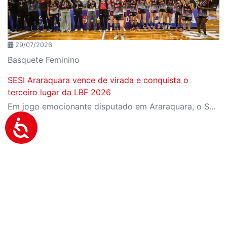
29/07/2026
Basquete Feminino
SESI Araraquara vence de virada e conquista o
terceiro lugar da LBF 2026
Em jogo emocionante disputado em Araraquara, o SESI Araraquara Basquete superou um déficit de quase 20 pontos, contou com o apoio massivo da torcida e derrotou o Cerrado BRB por 77 a 71, conquistando o terceiro lugar da LBF Loterias Caixa 2026