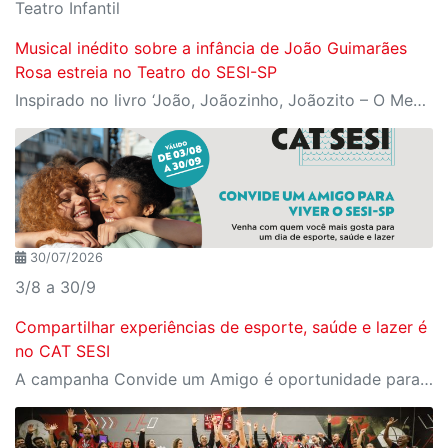
Teatro Infantil
Musical inédito sobre a infância de João Guimarães
Rosa estreia no Teatro do SESI-SP
Inspirado no livro ‘João, Joãozinho, Joãozito – O Menino Encantado’, de Claudio Fragata, com direção e dramaturgia de Márcio Araújo, espetáculo acompanha os primeiros anos de vida do escritor mineiro e transforma sua infância em uma celebração da imaginação, da leitura e da cultura popular brasileira
30/07/2026
3/8 a 30/9
Compartilhar experiências de esporte, saúde e lazer é
no CAT SESI
A campanha Convide um Amigo é oportunidade para reunir amigos para aproveitar juntos toda estrutura da unidade SESI-SP mais próxima. Os benefícios para clientes e convidados estão no regulamento