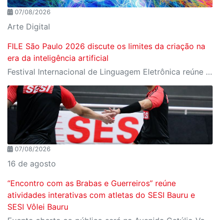
07/08/2026
Arte Digital
FILE São Paulo 2026 discute os limites da criação na
era da inteligência artificial
Festival Internacional de Linguagem Eletrônica reúne cerca de 150 obras de artistas de diversos países e convida o público a refletir sobre as novas relações entre arte, tecnologia e inteligência artificial
07/08/2026
16 de agosto
“Encontro com as Brabas e Guerreiros” reúne
atividades interativas com atletas do SESI Bauru e
SESI Vôlei Bauru