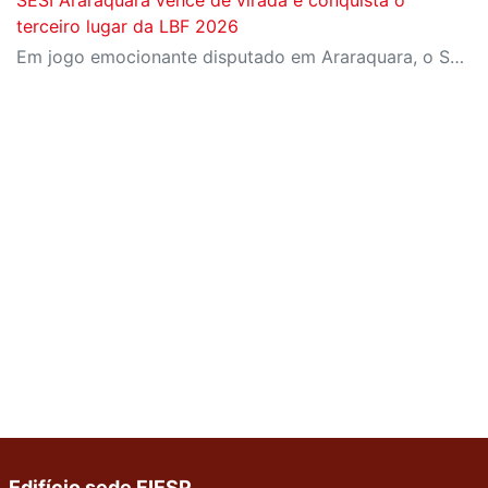
terceiro lugar da LBF 2026
Em jogo emocionante disputado em Araraquara, o SESI Araraquara Basquete superou um déficit de quase 20 pontos, contou com o apoio massivo da torcida e derrotou o Cerrado BRB por 77 a 71, conquistando o terceiro lugar da LBF Loterias Caixa 2026
Edifício sede FIESP