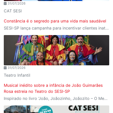
31/07/2026
CAT SESI
Constância é o segredo para uma vida mais saudável
SESI-SP lança campanha para incentivar clientes inativos a retomarem a prática de atividades físicas, esporte e lazer com benefícios exclusivos
31/07/2026
Teatro Infantil
Musical inédito sobre a infância de João Guimarães
Rosa estreia no Teatro do SESI-SP
Inspirado no livro ‘João, Joãozinho, Joãozito – O Menino Encantado’, de Claudio Fragata, com direção e dramaturgia de Márcio Araújo, espetáculo acompanha os primeiros anos de vida do escritor mineiro e transforma sua infância em uma celebração da imaginação, da leitura e da cultura popular brasileira