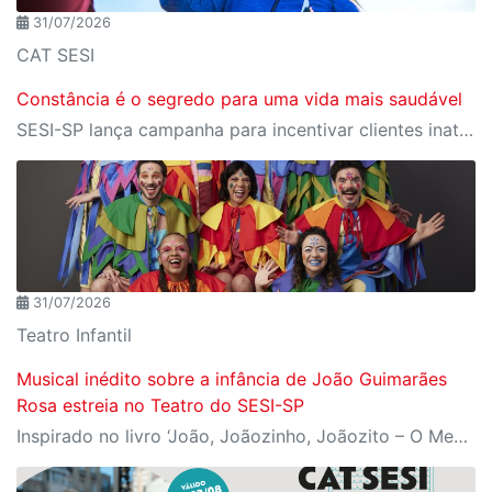
31/07/2026
CAT SESI
Constância é o segredo para uma vida mais saudável
SESI-SP lança campanha para incentivar clientes inativos a retomarem a prática de atividades físicas, esporte e lazer com benefícios exclusivos
31/07/2026
Teatro Infantil
Musical inédito sobre a infância de João Guimarães
Rosa estreia no Teatro do SESI-SP
Inspirado no livro ‘João, Joãozinho, Joãozito – O Menino Encantado’, de Claudio Fragata, com direção e dramaturgia de Márcio Araújo, espetáculo acompanha os primeiros anos de vida do escritor mineiro e transforma sua infância em uma celebração da imaginação, da leitura e da cultura popular brasileira