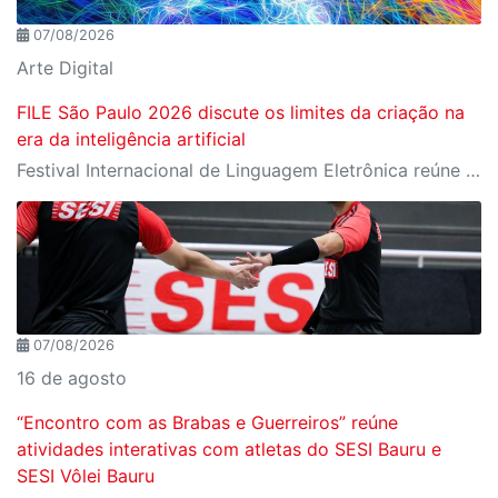
07/08/2026
Arte Digital
FILE São Paulo 2026 discute os limites da criação na
era da inteligência artificial
Festival Internacional de Linguagem Eletrônica reúne cerca de 150 obras de artistas de diversos países e convida o público a refletir sobre as novas relações entre arte, tecnologia e inteligência artificial
07/08/2026
16 de agosto
“Encontro com as Brabas e Guerreiros” reúne
atividades interativas com atletas do SESI Bauru e
SESI Vôlei Bauru