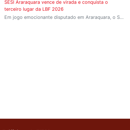
SESI Araraquara vence de virada e conquista o
terceiro lugar da LBF 2026
Em jogo emocionante disputado em Araraquara, o SESI Araraquara Basquete superou um déficit de quase 20 pontos, contou com o apoio massivo da torcida e derrotou o Cerrado BRB por 77 a 71, conquistando o terceiro lugar da LBF Loterias Caixa 2026