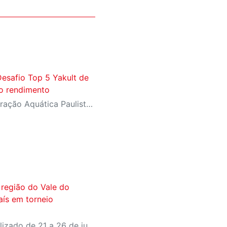
esafio Top 5 Yakult de
to rendimento
Competição oficial da Federação Aquática Paulista reúne nadadores de elite em preparação para o Troféu José Finkel
 região do Vale do
aís em torneio
World Table Tennis será realizado de 21 a 26 de julho, em São José dos Campos