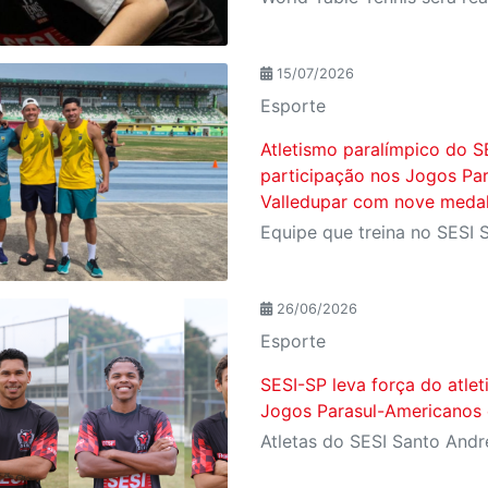
15/07/2026
Esporte
Atletismo paralímpico do S
participação nos Jogos Pa
Valledupar com nove meda
26/06/2026
Esporte
SESI-SP leva força do atle
Jogos Parasul-Americanos 