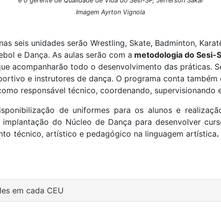
e o gerente de Qualidade de Vida do Sesi-SP, Jefferson Sakai
Imagem Ayrton Vignola
as seis unidades serão Wrestling, Skate, Badminton, Karatê
debol e Dança. As aulas serão com a
metodologia do Sesi-
ue acompanharão todo o desenvolvimento das práticas. S
portivo e instrutores de dança. O programa conta também
omo responsável técnico, coordenando, supervisionando e 
ponibilização de uniformes para os alunos e realizaçã
a implantação do Núcleo de Dança para desenvolver curs
to técnico, artístico e pedagógico na linguagem artística
.
ades em cada CEU