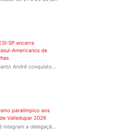
ESI-SP encerra
rasul-Americanos de
lhas
Equipe que treina no SESI Santo André conquistou quatro ouros, três pratas e dois bronzes representando o Brasil na Colômbia
tismo paralímpico aos
de Valledupar 2026
Atletas do SESI Santo André integram a delegação brasileira na Colômbia; instituição terá a maior participação entre os representantes do país