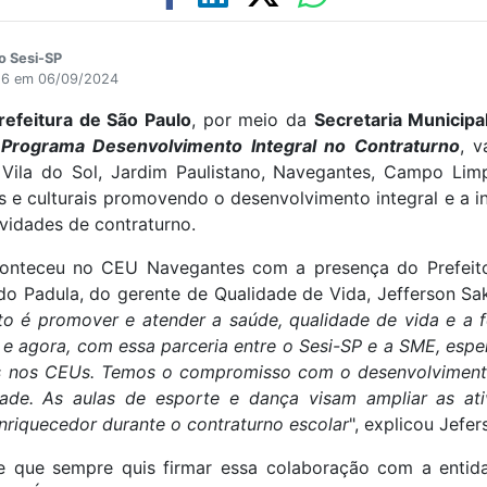
o Sesi-SP
:56 em 06/09/2024
refeitura de São Paulo
, por meio da
Secretaria Municip
o
Programa Desenvolvimento Integral no Contraturno
, v
 Vila do Sol, Jardim Paulistano, Navegantes, Campo Lim
as e culturais promovendo o desenvolvimento integral e a i
vidades de contraturno.
onteceu no CEU Navegantes com a presença do Prefeito
o Padula, do gerente de Qualidade de Vida, Jefferson Sak
to é promover e atender a saúde, qualidade de vida e a 
e agora, com essa parceria entre o Sesi-SP e a SME, espe
s nos CEUs. Temos o compromisso com o desenvolvimento 
de. As aulas de esporte e dança visam ampliar as ativi
riquecedor durante o contraturno escolar
", explicou Jefer
se que sempre quis firmar essa colaboração com a entid