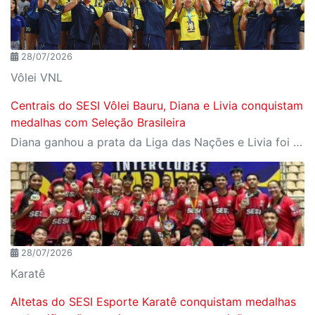
28/07/2026
Vôlei VNL
Centrais do SESI Vôlei Bauru, Diana e Livia conquistam
medalhas com Seleção Brasileira
Diana ganhou a prata da Liga das Nações e Livia foi campeã da Copa Sul-Americana com Seleção B
28/07/2026
Karatê
Altetas do SESI Esporte Karatê conquistam medalhas