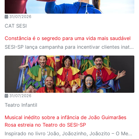
31/07/2026
CAT SESI
Constância é o segredo para uma vida mais saudável
SESI-SP lança campanha para incentivar clientes inativos a retomarem a prática de atividades físicas, esporte e lazer com benefícios exclusivos
31/07/2026
Teatro Infantil
Musical inédito sobre a infância de João Guimarães
Rosa estreia no Teatro do SESI-SP
Inspirado no livro ‘João, Joãozinho, Joãozito – O Menino Encantado’, de Claudio Fragata, com direção e dramaturgia de Márcio Araújo, espetáculo acompanha os primeiros anos de vida do escritor mineiro e transforma sua infância em uma celebração da imaginação, da leitura e da cultura popular brasileira