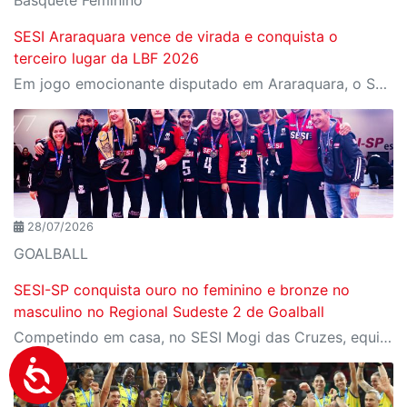
SESI Araraquara vence de virada e conquista o
terceiro lugar da LBF 2026
Em jogo emocionante disputado em Araraquara, o SESI Araraquara Basquete superou um déficit de quase 20 pontos, contou com o apoio massivo da torcida e derrotou o Cerrado BRB por 77 a 71, conquistando o terceiro lugar da LBF Loterias Caixa 2026
28/07/2026
GOALBALL
SESI-SP conquista ouro no feminino e bronze no
masculino no Regional Sudeste 2 de Goalball
Competindo em casa, no SESI Mogi das Cruzes, equipes do SESI-SP encerram a competição com duas medalhas e reforçam a tradição da instituição entre as principais forças do goalball brasileiro.