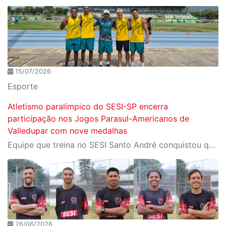
15/07/2026
Esporte
Atletismo paralímpico do SESI-SP encerra
participação nos Jogos Parasul-Americanos de
Valledupar com nove medalhas
Equipe que treina no SESI Santo André conquistou quatro ouros, três pratas e dois bronzes representando o Brasil na Colômbia
26/06/2026