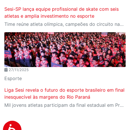
Sesi-SP lança equipe profissional de skate com seis
atletas e amplia investimento no esporte
Time reúne atleta olímpica, campeões do circuito nacional e jovens promessas do skate brasileiro
27/11/2025
Esporte
Liga Sesi revela o futuro do esporte brasileiro em final
inesquecível às margens do Rio Paraná
Mil jovens atletas participam da final estadual em Presidente Epitácio, reforçando a Liga Sesi como um dos principais ambientes de formação esportiva do país