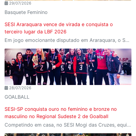
29/07/2026
Basquete Feminino
SESI Araraquara vence de virada e conquista o
terceiro lugar da LBF 2026
Em jogo emocionante disputado em Araraquara, o SESI Araraquara Basquete superou um déficit de quase 20 pontos, contou com o apoio massivo da torcida e derrotou o Cerrado BRB por 77 a 71, conquistando o terceiro lugar da LBF Loterias Caixa 2026
28/07/2026
GOALBALL
SESI-SP conquista ouro no feminino e bronze no
masculino no Regional Sudeste 2 de Goalball
Competindo em casa, no SESI Mogi das Cruzes, equipes do SESI-SP encerram a competição com duas medalhas e reforçam a tradição da instituição entre as principais forças do goalball brasileiro.