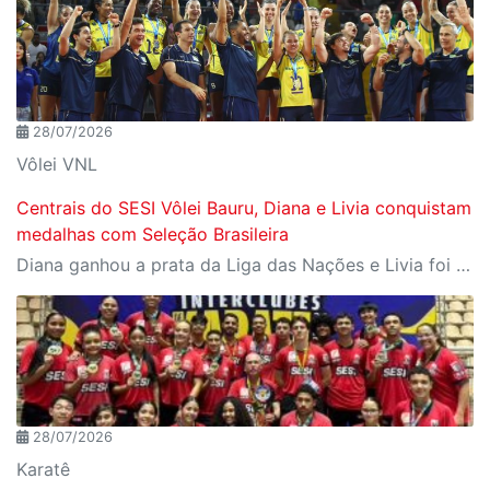
28/07/2026
Vôlei VNL
Centrais do SESI Vôlei Bauru, Diana e Livia conquistam
medalhas com Seleção Brasileira
Diana ganhou a prata da Liga das Nações e Livia foi campeã da Copa Sul-Americana com Seleção B
28/07/2026
Karatê