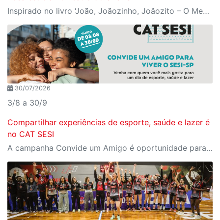
Inspirado no livro ‘João, Joãozinho, Joãozito – O Menino Encantado’, de Claudio Fragata, com direção e dramaturgia de Márcio Araújo, espetáculo acompanha os primeiros anos de vida do escritor mineiro e transforma sua infância em uma celebração da imaginação, da leitura e da cultura popular brasileira
30/07/2026
3/8 a 30/9
Compartilhar experiências de esporte, saúde e lazer é
no CAT SESI
A campanha Convide um Amigo é oportunidade para reunir amigos para aproveitar juntos toda estrutura da unidade SESI-SP mais próxima. Os benefícios para clientes e convidados estão no regulamento