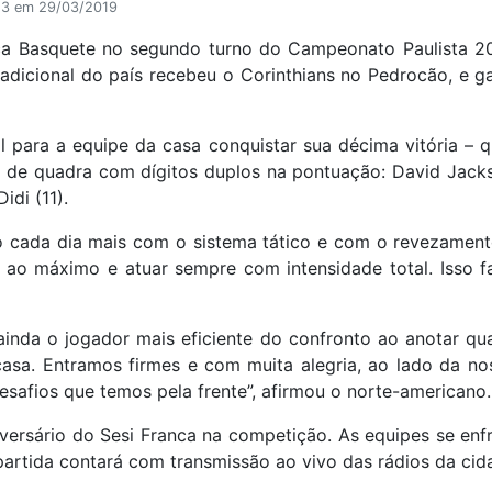
13 em 29/03/2019
nca Basquete no segundo turno do Campeonato Paulista 201
adicional do país recebeu o Corinthians no Pedrocão, e ga
l para a equipe da casa conquistar sua décima vitória – 
am de quadra com dígitos duplos na pontuação: David Jackso
Didi (11).
 cada dia mais com o sistema tático e com o revezament
o máximo e atuar sempre com intensidade total. Isso faz
ainda o jogador mais eficiente do confronto ao anotar quat
sa. Entramos firmes e com muita alegria, ao lado da no
esafios que temos pela frente”, afirmou o norte-americano.
ersário do Sesi Franca na competição. As equipes se enf
 partida contará com transmissão ao vivo das rádios da c