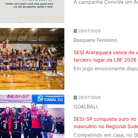
29/07/2026
Basquete Feminino
SESI Araraquara vence de v
terceiro lugar da LBF 2026
28/07/2026
GOALBALL
SESI-SP conquista ouro no
masculino no Regional Sude