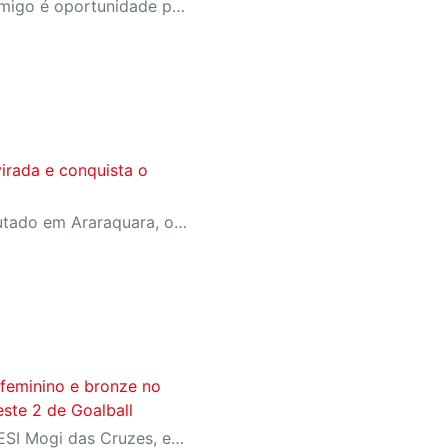
A campanha Convide um Amigo é oportunidade para reunir amigos para aproveitar juntos toda estrutura da unidade SESI-SP mais próxima. Os benefícios para clientes e convidados estão no regulamento
irada e conquista o
Em jogo emocionante disputado em Araraquara, o SESI Araraquara Basquete superou um déficit de quase 20 pontos, contou com o apoio massivo da torcida e derrotou o Cerrado BRB por 77 a 71, conquistando o terceiro lugar da LBF Loterias Caixa 2026
 feminino e bronze no
ste 2 de Goalball
Competindo em casa, no SESI Mogi das Cruzes, equipes do SESI-SP encerram a competição com duas medalhas e reforçam a tradição da instituição entre as principais forças do goalball brasileiro.