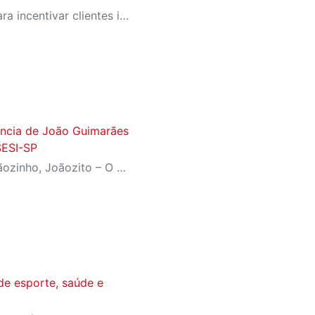
SESI-SP lança campanha para incentivar clientes inativos a retomarem a prática de atividades físicas, esporte e lazer com benefícios exclusivos
fância de João Guimarães
SESI-SP
Inspirado no livro ‘João, Joãozinho, Joãozito – O Menino Encantado’, de Claudio Fragata, com direção e dramaturgia de Márcio Araújo, espetáculo acompanha os primeiros anos de vida do escritor mineiro e transforma sua infância em uma celebração da imaginação, da leitura e da cultura popular brasileira
de esporte, saúde e