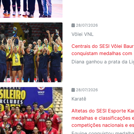
28/07/2026
Vôlei VNL
Centrais do SESI Vôlei Baur
conquistam medalhas com S
28/07/2026
Karatê
Altetas do SESI Esporte Ka
medalhas e classificações
competições nacionais e es