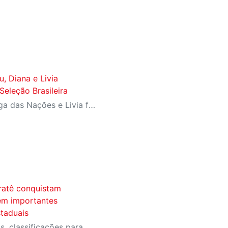
u, Diana e Livia
eleção Brasileira
Diana ganhou a prata da Liga das Nações e Livia foi campeã da Copa Sul-Americana com Seleção B
ratê conquistam
 em importantes
taduais
Equipe conquistou medalhas, classificações para a fase final do Campeonato Brasileiro e importantes resultados em competições estaduais e nacionais.