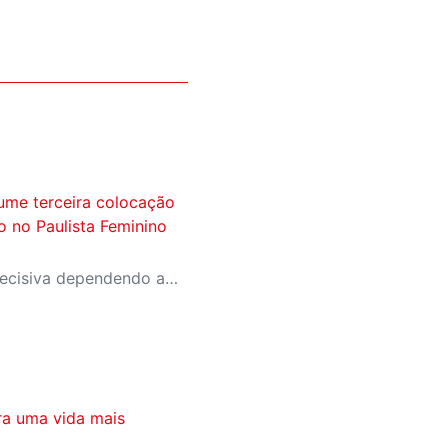
ume terceira colocação
ão no Paulista Feminino
A equipe entra na rodada decisiva dependendo apenas de seus próprios resultados para avançar ao mata-mata
ra uma vida mais