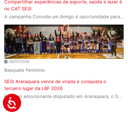
Compartilhar experiências de esporte, saúde e lazer é
no CAT SESI
A campanha Convide um Amigo é oportunidade para reunir amigos para aproveitar juntos toda estrutura da unidade SESI-SP mais próxima. Os benefícios para clientes e convidados estão no regulamento
29/07/2026
Basquete Feminino
SESI Araraquara vence de virada e conquista o
terceiro lugar da LBF 2026
Em jogo emocionante disputado em Araraquara, o SESI Araraquara Basquete superou um déficit de quase 20 pontos, contou com o apoio massivo da torcida e derrotou o Cerrado BRB por 77 a 71, conquistando o terceiro lugar da LBF Loterias Caixa 2026