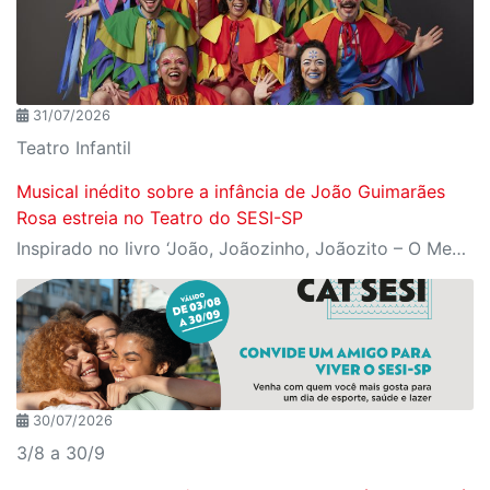
31/07/2026
Teatro Infantil
Musical inédito sobre a infância de João Guimarães
Rosa estreia no Teatro do SESI-SP
Inspirado no livro ‘João, Joãozinho, Joãozito – O Menino Encantado’, de Claudio Fragata, com direção e dramaturgia de Márcio Araújo, espetáculo acompanha os primeiros anos de vida do escritor mineiro e transforma sua infância em uma celebração da imaginação, da leitura e da cultura popular brasileira
30/07/2026
3/8 a 30/9