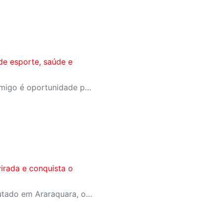
de esporte, saúde e
A campanha Convide um Amigo é oportunidade para reunir amigos para aproveitar juntos toda estrutura da unidade SESI-SP mais próxima. Os benefícios para clientes e convidados estão no regulamento
irada e conquista o
Em jogo emocionante disputado em Araraquara, o SESI Araraquara Basquete superou um déficit de quase 20 pontos, contou com o apoio massivo da torcida e derrotou o Cerrado BRB por 77 a 71, conquistando o terceiro lugar da LBF Loterias Caixa 2026