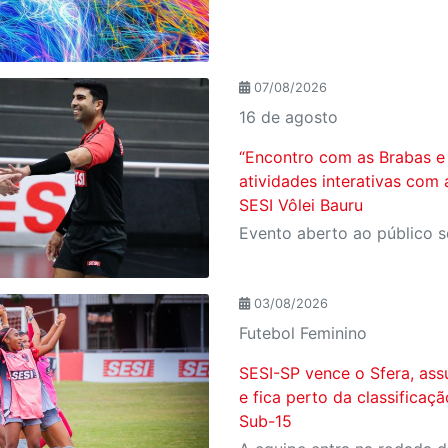
07/08/2026
16 de agosto
“Encontro com as Brabas e 
atividades interativas com 
SESI Vôlei Bauru
03/08/2026
Futebol Feminino
SESI-SP vence o Sfera, ass
e fica perto da classificaç
Sub-15