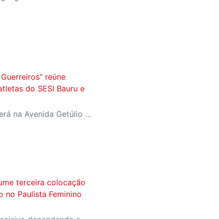
Guerreiros” reúne
atletas do SESI Bauru e
Evento aberto ao público será na Avenida Getúlio Vargas, no domingo, 16, às 9h, com revelação do novo uniforme da equipe
ume terceira colocação
ão no Paulista Feminino