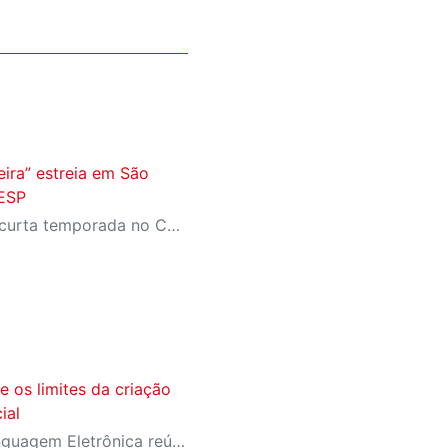
eira” estreia em São
IESP
Espetáculo tem estreia em curta temporada no Centro Cultural FIESP, no dia 20 de agosto, às 20h.
e os limites da criação
ial
Festival Internacional de Linguagem Eletrônica reúne cerca de 150 obras de artistas de diversos países e convida o público a refletir sobre as novas relações entre arte, tecnologia e inteligência artificial