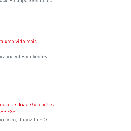
A equipe entra na rodada decisiva dependendo apenas de seus próprios resultados para avançar ao mata-mata
ra uma vida mais
SESI-SP lança campanha para incentivar clientes inativos a retomarem a prática de atividades físicas, esporte e lazer com benefícios exclusivos
fância de João Guimarães
SESI-SP
Inspirado no livro ‘João, Joãozinho, Joãozito – O Menino Encantado’, de Claudio Fragata, com direção e dramaturgia de Márcio Araújo, espetáculo acompanha os primeiros anos de vida do escritor mineiro e transforma sua infância em uma celebração da imaginação, da leitura e da cultura popular brasileira