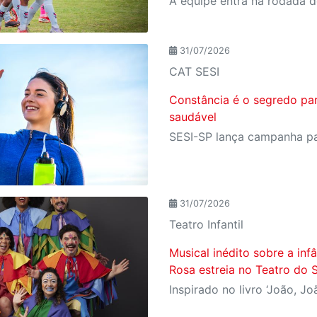
31/07/2026
CAT SESI
Constância é o segredo pa
saudável
31/07/2026
Teatro Infantil
Musical inédito sobre a in
Rosa estreia no Teatro do 