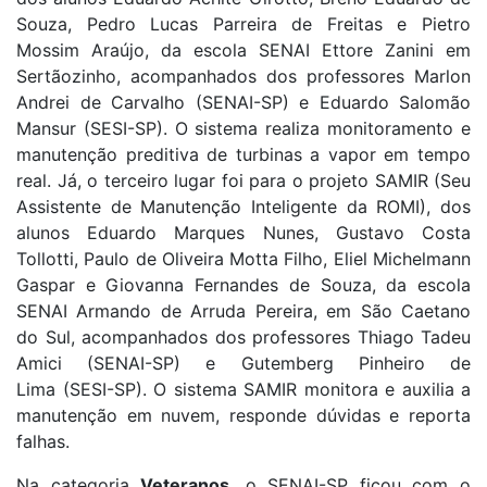
Souza, Pedro Lucas Parreira de Freitas e Pietro
Mossim Araújo, da escola SENAI Ettore Zanini em
Sertãozinho, acompanhados dos professores Marlon
Andrei de Carvalho (SENAI-SP) e Eduardo Salomão
Mansur (SESI-SP). O sistema realiza monitoramento e
manutenção preditiva de turbinas a vapor em tempo
real. Já, o terceiro lugar foi para o projeto SAMIR (Seu
Assistente de Manutenção Inteligente da ROMI), dos
alunos Eduardo Marques Nunes, Gustavo Costa
Tollotti, Paulo de Oliveira Motta Filho, Eliel Michelmann
Gaspar e Giovanna Fernandes de Souza, da escola
SENAI Armando de Arruda Pereira, em São Caetano
do Sul, acompanhados dos professores Thiago Tadeu
Amici (SENAI-SP) e Gutemberg Pinheiro de
Lima (SESI-SP). O sistema SAMIR monitora e auxilia a
manutenção em nuvem, responde dúvidas e reporta
falhas.
Na categoria
Veteranos
, o SENAI-SP ficou com o