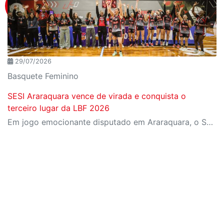
29/07/2026
Basquete Feminino
SESI Araraquara vence de virada e conquista o
terceiro lugar da LBF 2026
Em jogo emocionante disputado em Araraquara, o SESI Araraquara Basquete superou um déficit de quase 20 pontos, contou com o apoio massivo da torcida e derrotou o Cerrado BRB por 77 a 71, conquistando o terceiro lugar da LBF Loterias Caixa 2026