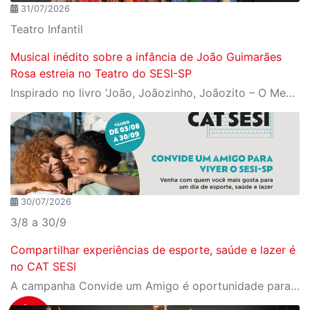
31/07/2026
Teatro Infantil
Musical inédito sobre a infância de João Guimarães
Rosa estreia no Teatro do SESI-SP
Inspirado no livro ‘João, Joãozinho, Joãozito – O Menino Encantado’, de Claudio Fragata, com direção e dramaturgia de Márcio Araújo, espetáculo acompanha os primeiros anos de vida do escritor mineiro e transforma sua infância em uma celebração da imaginação, da leitura e da cultura popular brasileira
30/07/2026
3/8 a 30/9
Compartilhar experiências de esporte, saúde e lazer é
no CAT SESI
A campanha Convide um Amigo é oportunidade para reunir amigos para aproveitar juntos toda estrutura da unidade SESI-SP mais próxima. Os benefícios para clientes e convidados estão no regulamento