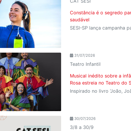
CAT SESI
Constância é o segredo pa
saudável
31/07/2026
Teatro Infantil
Musical inédito sobre a in
Rosa estreia no Teatro do 
30/07/2026
3/8 a 30/9