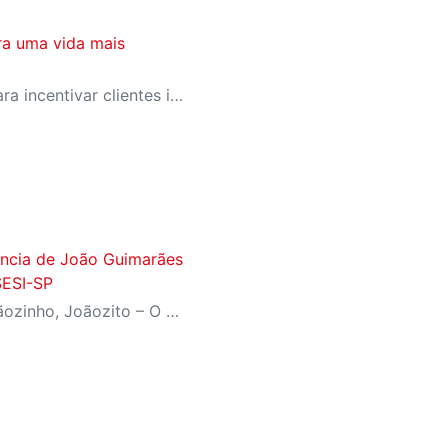
ra uma vida mais
SESI-SP lança campanha para incentivar clientes inativos a retomarem a prática de atividades físicas, esporte e lazer com benefícios exclusivos
fância de João Guimarães
SESI-SP
Inspirado no livro ‘João, Joãozinho, Joãozito – O Menino Encantado’, de Claudio Fragata, com direção e dramaturgia de Márcio Araújo, espetáculo acompanha os primeiros anos de vida do escritor mineiro e transforma sua infância em uma celebração da imaginação, da leitura e da cultura popular brasileira