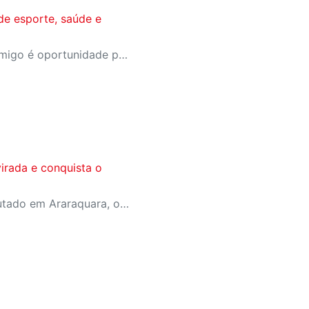
de esporte, saúde e
A campanha Convide um Amigo é oportunidade para reunir amigos para aproveitar juntos toda estrutura da unidade SESI-SP mais próxima. Os benefícios para clientes e convidados estão no regulamento
irada e conquista o
Em jogo emocionante disputado em Araraquara, o SESI Araraquara Basquete superou um déficit de quase 20 pontos, contou com o apoio massivo da torcida e derrotou o Cerrado BRB por 77 a 71, conquistando o terceiro lugar da LBF Loterias Caixa 2026