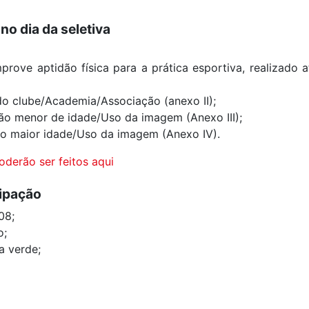
o dia da seletiva
ove aptidão física para a prática esportiva, realizado a
o clube/Academia/Associação (anexo II);
ção menor de idade/Uso da imagem (Anexo III);
ão maior idade/Uso da imagem (Anexo IV).
derão ser feitos aqui
cipação
008;
o;
a verde;