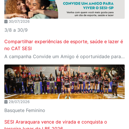
30/07/2026
3/8 a 30/9
Compartilhar experiências de esporte, saúde e lazer é
no CAT SESI
A campanha Convide um Amigo é oportunidade para reunir amigos para aproveitar juntos toda estrutura da unidade SESI-SP mais próxima. Os benefícios para clientes e convidados estão no regulamento
29/07/2026
Basquete Feminino
SESI Araraquara vence de virada e conquista o
terceiro lugar da LBF 2026