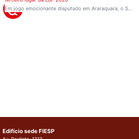
Em jogo emocionante disputado em Araraquara, o SESI Araraquara Basquete superou um déficit de quase 20 pontos, contou com o apoio massivo da torcida e derrotou o Cerrado BRB por 77 a 71, conquistando o terceiro lugar da LBF Loterias Caixa 2026
Edifício sede FIESP
Av. Paulista, 1313