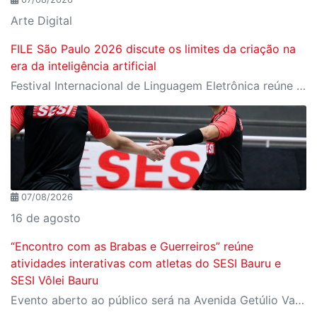
Arte Digital
FILE São Paulo 2026 discute os limites da criação na
era da inteligência artificial
Festival Internacional de Linguagem Eletrônica reúne cerca de 150 obras de artistas de diversos países e convida o público a refletir sobre as novas relações entre arte, tecnologia e inteligência artificial
07/08/2026
16 de agosto
“Encontro com as Brabas e Guerreiros” reúne
atividades interativas com atletas do SESI Bauru e
SESI Vôlei Bauru
Evento aberto ao público será na Avenida Getúlio Vargas, no domingo, 16, às 9h, com revelação do novo uniforme da equipe