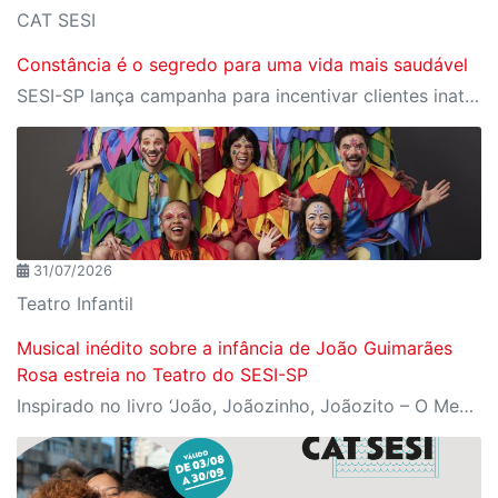
CAT SESI
Constância é o segredo para uma vida mais saudável
SESI-SP lança campanha para incentivar clientes inativos a retomarem a prática de atividades físicas, esporte e lazer com benefícios exclusivos
31/07/2026
Teatro Infantil
Musical inédito sobre a infância de João Guimarães
Rosa estreia no Teatro do SESI-SP
Inspirado no livro ‘João, Joãozinho, Joãozito – O Menino Encantado’, de Claudio Fragata, com direção e dramaturgia de Márcio Araújo, espetáculo acompanha os primeiros anos de vida do escritor mineiro e transforma sua infância em uma celebração da imaginação, da leitura e da cultura popular brasileira