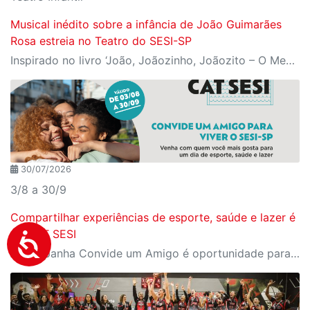
Musical inédito sobre a infância de João Guimarães
Rosa estreia no Teatro do SESI-SP
Inspirado no livro ‘João, Joãozinho, Joãozito – O Menino Encantado’, de Claudio Fragata, com direção e dramaturgia de Márcio Araújo, espetáculo acompanha os primeiros anos de vida do escritor mineiro e transforma sua infância em uma celebração da imaginação, da leitura e da cultura popular brasileira
30/07/2026
3/8 a 30/9
Compartilhar experiências de esporte, saúde e lazer é
no CAT SESI
A campanha Convide um Amigo é oportunidade para reunir amigos para aproveitar juntos toda estrutura da unidade SESI-SP mais próxima. Os benefícios para clientes e convidados estão no regulamento