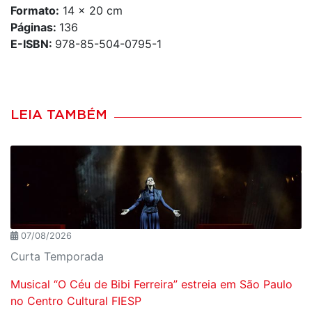
Formato:
14 x 20 cm
Páginas:
136
E-ISBN:
978-85-504-0795-1
LEIA TAMBÉM
07/08/2026
Curta Temporada
Musical “O Céu de Bibi Ferreira” estreia em São Paulo
no Centro Cultural FIESP