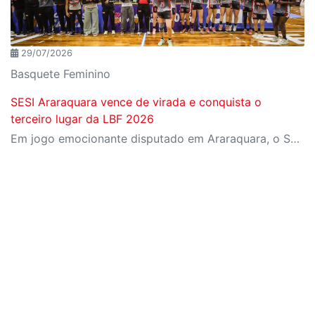
29/07/2026
Basquete Feminino
SESI Araraquara vence de virada e conquista o
terceiro lugar da LBF 2026
Em jogo emocionante disputado em Araraquara, o SESI Araraquara Basquete superou um déficit de quase 20 pontos, contou com o apoio massivo da torcida e derrotou o Cerrado BRB por 77 a 71, conquistando o terceiro lugar da LBF Loterias Caixa 2026