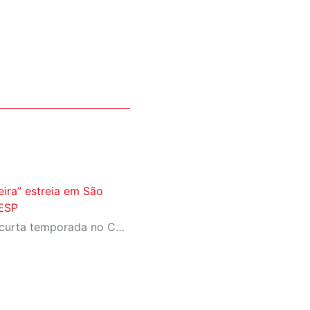
eira” estreia em São
IESP
Espetáculo tem estreia em curta temporada no Centro Cultural FIESP, no dia 20 de agosto, às 20h.