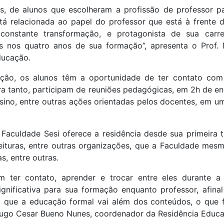
os, de alunos que escolheram a profissão de professor 
stá relacionada ao papel do professor que está à frente 
onstante transformação, e protagonista de sua carr
 nos quatro anos de sua formação”, apresenta o Prof. 
ducação.
ção, os alunos têm a oportunidade de ter contato com 
ara tanto, participam de reuniões pedagógicas, em 2h de 
sino, entre outras ações orientadas pelos docentes, em u
Faculdade Sesi oferece a residência desde sua primeira 
eituras, entre outras organizações, que a Faculdade mes
as, entre outras.
 ter contato, aprender e trocar entre eles durante a 
ignificativa para sua formação enquanto professor, afina
 que a educação formal vai além dos conteúdos, o que f
Hugo Cesar Bueno Nunes, coordenador da Residência Educa