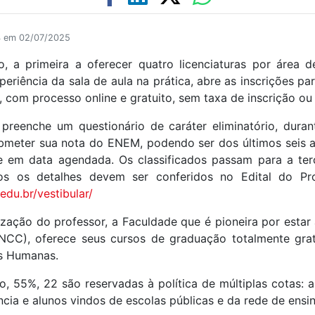
04 em 02/07/2025
 a primeira a oferecer quatro licenciaturas por área 
riência da sala de aula na prática, abre as inscrições par
 com processo online e gratuito, sem taxa de inscrição ou 
 preenche um questionário de caráter eliminatório, duran
ubmeter sua nota do ENEM, podendo ser dos últimos seis a
e em data agendada. Os classificados passam para a terce
dos os detalhes devem ser conferidos no Edital do Pro
edu.br/vestibular/
ação do professor, a Faculdade que é pioneira por estar 
CC), oferece seus cursos de graduação totalmente grat
as Humanas.
, 55%, 22 são reservadas à política de múltiplas cotas: 
cia e alunos vindos de escolas públicas e da rede de ensi