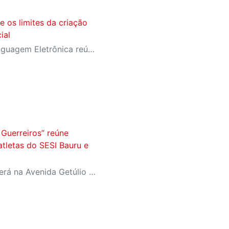
e os limites da criação
ial
Festival Internacional de Linguagem Eletrônica reúne cerca de 150 obras de artistas de diversos países e convida o público a refletir sobre as novas relações entre arte, tecnologia e inteligência artificial
Guerreiros” reúne
atletas do SESI Bauru e
Evento aberto ao público será na Avenida Getúlio Vargas, no domingo, 16, às 9h, com revelação do novo uniforme da equipe