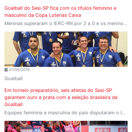
Goalball do Sesi-SP fica com os títulos feminino e
masculino da Copa Loterias Caixa
Meninas superaram o IERC-RN por 2 a 0 e os meninos venceram o Santos por 10 a 4
07/06/2019
Goalball
Em torneio preparatório, seis atletas do Sesi-SP
garantem ouro e prata com a seleção brasileira de
Goalball
Equipes feminina e masculina do país disputaram o Intercup, em Malmo, na Suécia