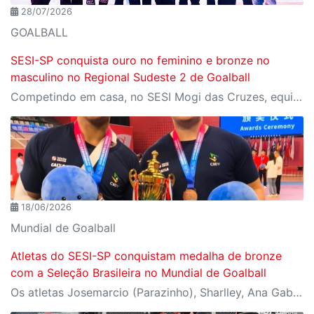
28/07/2026
GOALBALL
SESI-SP conquista ouro no feminino e bronze no
masculino no Regional Sudeste 2 de Goalball
Competindo em casa, no SESI Mogi das Cruzes, equipes do SESI-SP encerram a competição com duas medalhas e reforçam a tradição da instituição entre as principais forças do goalball brasileiro.
18/06/2026
Mundial de Goalball
Atletas do SESI-SP conquistam medalha de bronze
com a Seleção Brasileira no Mundial de Goalball
Os atletas Josemarcio (Parazinho), Sharlley, Ana Gabriely e Danielle Longhini defenderam a Seleção Brasileira de Goalball no Campeonato Mundial, realizado na China, conquistando uma medalha de bronze no masculino