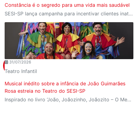
Constância é o segredo para uma vida mais saudável
SESI-SP lança campanha para incentivar clientes inativos a retomarem a prática de atividades físicas, esporte e lazer com benefícios exclusivos
31/07/2026
Teatro Infantil
Musical inédito sobre a infância de João Guimarães
Rosa estreia no Teatro do SESI-SP
Inspirado no livro ‘João, Joãozinho, Joãozito – O Menino Encantado’, de Claudio Fragata, com direção e dramaturgia de Márcio Araújo, espetáculo acompanha os primeiros anos de vida do escritor mineiro e transforma sua infância em uma celebração da imaginação, da leitura e da cultura popular brasileira