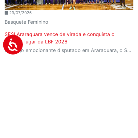
29/07/2026
Basquete Feminino
SESI Araraquara vence de virada e conquista o
terceiro lugar da LBF 2026
Em jogo emocionante disputado em Araraquara, o SESI Araraquara Basquete superou um déficit de quase 20 pontos, contou com o apoio massivo da torcida e derrotou o Cerrado BRB por 77 a 71, conquistando o terceiro lugar da LBF Loterias Caixa 2026