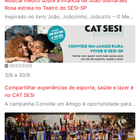
Musical inédito sobre a infância de João Guimarães
Rosa estreia no Teatro do SESI-SP
Inspirado no livro ‘João, Joãozinho, Joãozito – O Menino Encantado’, de Claudio Fragata, com direção e dramaturgia de Márcio Araújo, espetáculo acompanha os primeiros anos de vida do escritor mineiro e transforma sua infância em uma celebração da imaginação, da leitura e da cultura popular brasileira
30/07/2026
3/8 a 30/9
Compartilhar experiências de esporte, saúde e lazer é
no CAT SESI
A campanha Convide um Amigo é oportunidade para reunir amigos para aproveitar juntos toda estrutura da unidade SESI-SP mais próxima. Os benefícios para clientes e convidados estão no regulamento