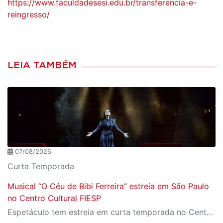
https://www.faculdadesesi.edu.br/transferencia-e-
reingresso/
LEIA TAMBÉM
07/08/2026
Curta Temporada
Musical “O Céu de Bibi Ferreira” estreia em São Paulo
no Centro Cultural FIESP
Espetáculo tem estreia em curta temporada no Centro Cultural FIESP, no dia 20 de agosto, às 20h.