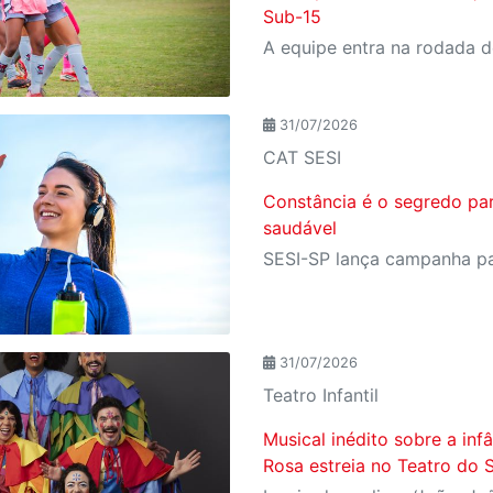
Sub-15
31/07/2026
CAT SESI
Constância é o segredo pa
saudável
31/07/2026
Teatro Infantil
Musical inédito sobre a in
Rosa estreia no Teatro do 