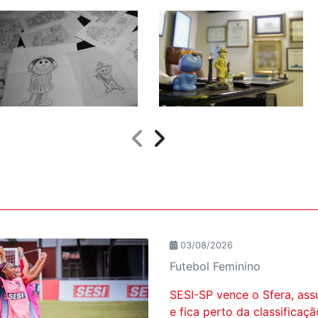
03/08/2026
Futebol Feminino
SESI-SP vence o Sfera, ass
e fica perto da classificaç