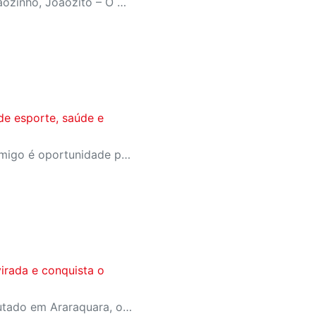
Inspirado no livro ‘João, Joãozinho, Joãozito – O Menino Encantado’, de Claudio Fragata, com direção e dramaturgia de Márcio Araújo, espetáculo acompanha os primeiros anos de vida do escritor mineiro e transforma sua infância em uma celebração da imaginação, da leitura e da cultura popular brasileira
de esporte, saúde e
A campanha Convide um Amigo é oportunidade para reunir amigos para aproveitar juntos toda estrutura da unidade SESI-SP mais próxima. Os benefícios para clientes e convidados estão no regulamento
irada e conquista o
Em jogo emocionante disputado em Araraquara, o SESI Araraquara Basquete superou um déficit de quase 20 pontos, contou com o apoio massivo da torcida e derrotou o Cerrado BRB por 77 a 71, conquistando o terceiro lugar da LBF Loterias Caixa 2026