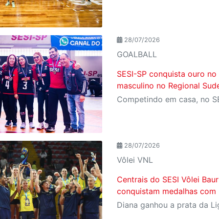
28/07/2026
GOALBALL
SESI-SP conquista ouro no
masculino no Regional Sude
28/07/2026
Vôlei VNL
Centrais do SESI Vôlei Baur
conquistam medalhas com S