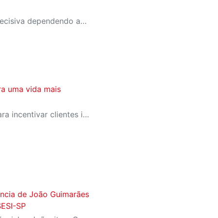
A equipe entra na rodada decisiva dependendo apenas de seus próprios resultados para avançar ao mata-mata
ra uma vida mais
SESI-SP lança campanha para incentivar clientes inativos a retomarem a prática de atividades físicas, esporte e lazer com benefícios exclusivos
fância de João Guimarães
SESI-SP