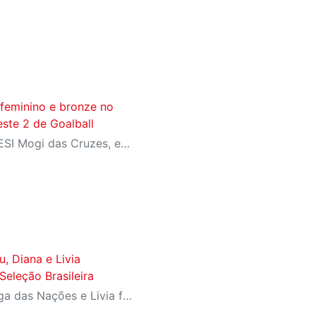
 feminino e bronze no
ste 2 de Goalball
Competindo em casa, no SESI Mogi das Cruzes, equipes do SESI-SP encerram a competição com duas medalhas e reforçam a tradição da instituição entre as principais forças do goalball brasileiro.
u, Diana e Livia
eleção Brasileira
Diana ganhou a prata da Liga das Nações e Livia foi campeã da Copa Sul-Americana com Seleção B