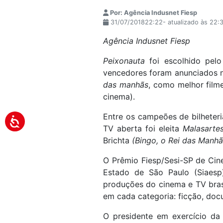
Por: Agência Indusnet Fiesp
31/07/201822:22- atualizado às 22:
Agência Indusnet Fiesp
Peixonauta
foi escolhido pelo
vencedores foram anunciados nes
das manhãs
, como melhor film
cinema).
Entre os campeões de bilheter
TV aberta foi eleita
Malasarte
Brichta
(Bingo, o Rei das Manhã
O Prêmio Fiesp/Sesi-SP de Cine
Estado de São Paulo (Siaesp)
produções do cinema e TV bras
em cada categoria: ficção, docu
O presidente em exercício da 