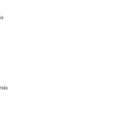
is
nhãs