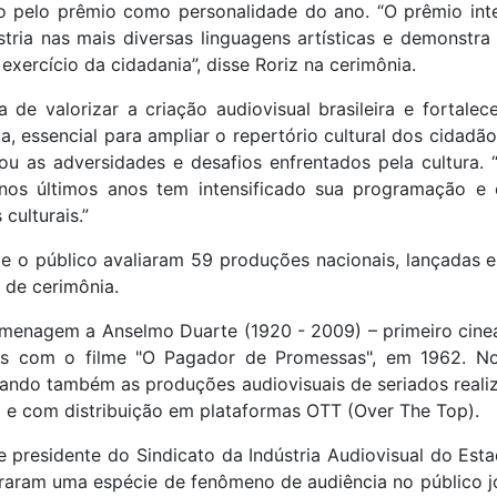
 pelo prêmio como personalidade do ano. “O prêmio inte
ústria nas mais diversas linguagens artísticas e demonst
 exercício da cidadania”, disse Roriz na cerimônia.
 de valorizar a criação audiovisual brasileira e fortale
ca, essencial para ampliar o repertório cultural dos cidad
cou as adversidades e desafios enfrentados pela cultura
 nos últimos anos tem intensificado sua programação e
culturais.”
e o público avaliaram 59 produções nacionais, lançadas 
 de cerimônia.
menagem a Anselmo Duarte (1920 - 2009) – primeiro cinea
es com o filme "O Pagador de Promessas", em 1962. N
giando também as produções audiovisuais de seriados realiz
a e com distribuição em plataformas OTT (Over The Top).
 presidente do Sindicato da Indústria Audiovisual do Est
viraram uma espécie de fenômeno de audiência no público jo