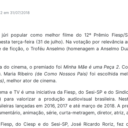
32 em 31/07/2018
 júri popular como melhor filme do 12º Prêmio Fiesp/
ta terça-feira (31 de julho). Na votação por relevância ar
e de ficção, o Troféu Anselmo (homenagem a Anselmo Duarte
ia do cinema, o premiado foi
Minha Mãe é uma Peça 2
. C
s
. Maria Ribeiro
(
de
Como Nossos Pais)
foi escolhida mel
s)
, melhor ator de cinema.
ma e TV é uma iniciativa da Fiesp, do Sesi-SP e do Sindic
 para valorizar a produção audiovisual brasileira. N
ileiras lançadas em 2016, 2017 e até março de 2018. A p
mentário, animação, série, curta-metragem, diretor, atriz,
Fiesp, do Ciesp e do Sesi-SP, José Ricardo Roriz, fez