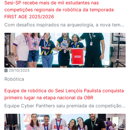
Sesi-SP recebe mais de mil estudantes nas
competições regionais de robótica da temporada
FIRST AGE 2025/2026
Com desafios inspirados na arqueologia, a nova temporada promove criatividade, tecnologia e inovação entre alunos do Sesi-SP, de escolas públicas, privadas e equipes de garagem
29/10/2025
Robótica
Equipe de robótica do Sesi Lençóis Paulista conquista
primeiro lugar na etapa nacional da OBR
Equipe Cyber Panthers saiu premiada da competição que ocorreu entre os dias 15 e 19 de outubro no Espírito Santo