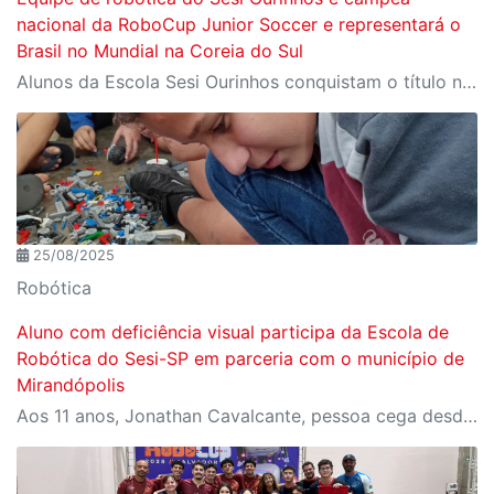
nacional da RoboCup Junior Soccer e representará o
Brasil no Mundial na Coreia do Sul
Alunos da Escola Sesi Ourinhos conquistam o título nacional e garantem vaga no campeonato Mundial da RoboCup, que será realizado em 2026
25/08/2025
Robótica
Aluno com deficiência visual participa da Escola de
Robótica do Sesi-SP em parceria com o município de
Mirandópolis
Aos 11 anos, Jonathan Cavalcante, pessoa cega desde bebê, mostra que vontade de aprender e ganhar autonomia não têm limites