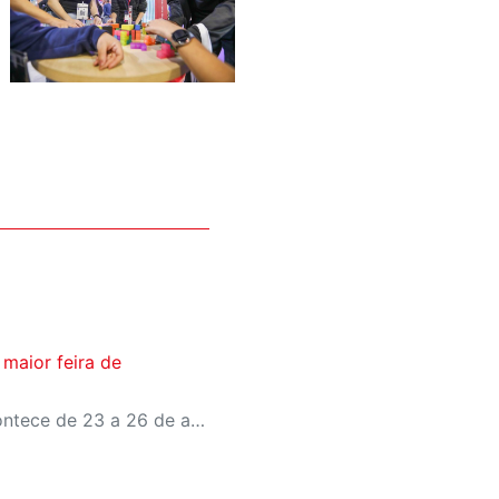
maior feira de
A Feira Bett Brasil 2024 acontece de 23 a 26 de abril, no Expo Center Norte, em São Paulo. Iniciativas e soluções inovadoras, como o programa Sesi Para Todos e a Faculdade Sesi de Educação, estão sendo apresentadas para todo o público