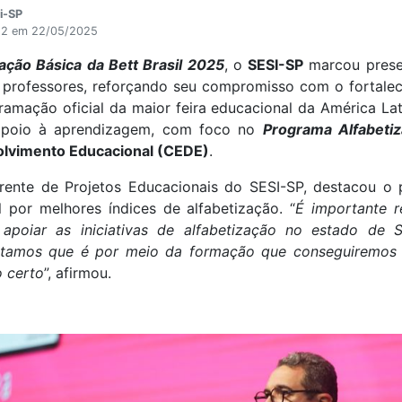
i-SP
:52 em 22/05/2025
ção Básica da Bett Brasil 2025
, o
SESI-SP
marcou prese
 professores, reforçando seu compromisso com o fortale
ramação oficial da maior feira educacional da América Lat
apoio à aprendizagem, com foco no
Programa Alfabeti
lvimento Educacional (CEDE)
.
gerente de Projetos Educacionais do SESI-SP, destacou 
por melhores índices de alfabetização. “
É importante 
apoiar as iniciativas de alfabetização no estado de
ditamos que é por meio da formação que conseguiremos g
o certo
”, afirmou.