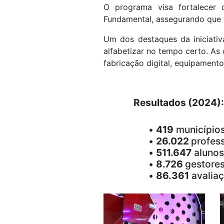
O programa visa fortalecer 
Fundamental, assegurando que 
Um dos destaques da iniciati
alfabetizar no tempo certo. 
fabricação digital, equipamento
Resultados (2024):
•
419
municípios
•
26.022
profes
•
511.647
alunos
•
8.726
gestore
•
86.361
avaliaç