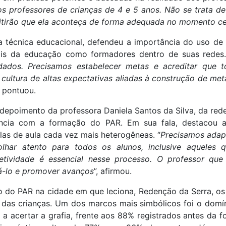
s professores de crianças de 4 e 5 anos. Não se trata de
mitirão que ela aconteça de forma adequada no momento c
a técnica educacional, defendeu a importância do uso d
nais da educação como formadores dentro de suas redes.
dados. Precisamos estabelecer metas e acreditar que t
cultura de altas expectativas aliadas à construção de met
, pontuou.
poimento da professora Daniela Santos da Silva, da rede
ência com a formação do PAR. Em sua fala, destacou a 
as de aula cada vez mais heterogêneas. “
Precisamos adapt
har atento para todos os alunos, inclusive aqueles 
fetividade é essencial nesse processo. O professor q
tá-lo e promover avanços
”, afirmou.
do PAR na cidade em que leciona, Redenção da Serra, os
 das crianças. Um dos marcos mais simbólicos foi o domí
 acertar a grafia, frente aos 88% registrados antes da 