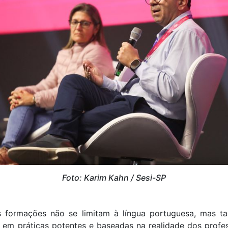
Foto: Karim Kahn / Sesi-SP
 formações não se limitam à língua portuguesa, mas t
em práticas potentes e baseadas na realidade dos profes