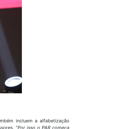
ambém incluem a alfabetização
sores. “
Por isso o PAR começa