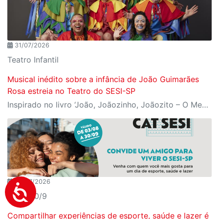
31/07/2026
Teatro Infantil
Musical inédito sobre a infância de João Guimarães
Rosa estreia no Teatro do SESI-SP
Inspirado no livro ‘João, Joãozinho, Joãozito – O Menino Encantado’, de Claudio Fragata, com direção e dramaturgia de Márcio Araújo, espetáculo acompanha os primeiros anos de vida do escritor mineiro e transforma sua infância em uma celebração da imaginação, da leitura e da cultura popular brasileira
30/07/2026
3/8 a 30/9
Compartilhar experiências de esporte, saúde e lazer é