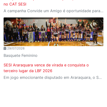
no CAT SESI
A campanha Convide um Amigo é oportunidade para reunir amigos para aproveitar juntos toda estrutura da unidade SESI-SP mais próxima. Os benefícios para clientes e convidados estão no regulamento
29/07/2026
Basquete Feminino
SESI Araraquara vence de virada e conquista o
terceiro lugar da LBF 2026
Em jogo emocionante disputado em Araraquara, o SESI Araraquara Basquete superou um déficit de quase 20 pontos, contou com o apoio massivo da torcida e derrotou o Cerrado BRB por 77 a 71, conquistando o terceiro lugar da LBF Loterias Caixa 2026