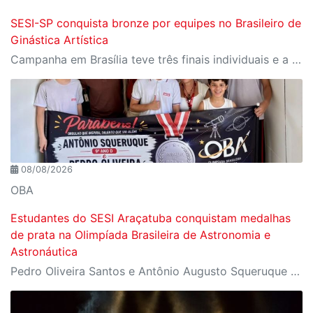
SESI-SP conquista bronze por equipes no Brasileiro de
Ginástica Artística
Campanha em Brasília teve três finais individuais e a estreia de Alannys Brito, de 13 anos, na categoria adulta
08/08/2026
OBA
Estudantes do SESI Araçatuba conquistam medalhas
de prata na Olimpíada Brasileira de Astronomia e
Astronáutica
Pedro Oliveira Santos e Antônio Augusto Squeruque Blanco destacaram-se entre mais de 1,6 milhão de participantes da OBA 2026, reforçando o compromisso da instituição com uma educação de excelência, que desenvolve competências essenciais para o futuro da indústria e da sociedade.