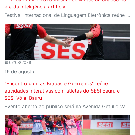
era da inteligência artificial
Festival Internacional de Linguagem Eletrônica reúne cerca de 150 obras de artistas de diversos países e convida o público a refletir sobre as novas relações entre arte, tecnologia e inteligência artificial
07/08/2026
16 de agosto
“Encontro com as Brabas e Guerreiros” reúne
atividades interativas com atletas do SESI Bauru e
SESI Vôlei Bauru
Evento aberto ao público será na Avenida Getúlio Vargas, no domingo, 16, às 9h, com revelação do novo uniforme da equipe