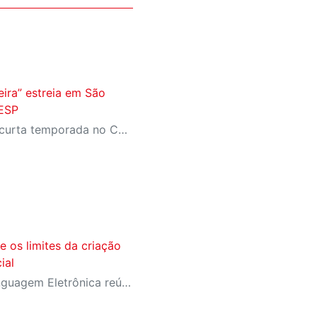
eira” estreia em São
IESP
Espetáculo tem estreia em curta temporada no Centro Cultural FIESP, no dia 20 de agosto, às 20h.
e os limites da criação
ial
Festival Internacional de Linguagem Eletrônica reúne cerca de 150 obras de artistas de diversos países e convida o público a refletir sobre as novas relações entre arte, tecnologia e inteligência artificial