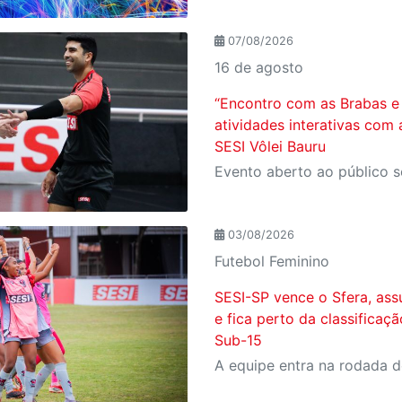
07/08/2026
16 de agosto
“Encontro com as Brabas e 
atividades interativas com 
SESI Vôlei Bauru
03/08/2026
Futebol Feminino
SESI-SP vence o Sfera, ass
e fica perto da classificaç
Sub-15