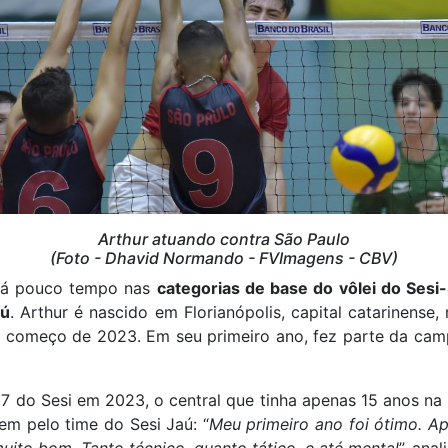
Arthur atuando contra São Paulo
(Foto - Dhavid Normando - FVImagens - CBV)
 há pouco tempo nas
categorias de base do vôlei do Sesi
aú
. Arthur é nascido em Florianópolis, capital catarinense
o começo de 2023. Em seu primeiro ano, fez parte da ca
7 do Sesi em 2023, o central que tinha apenas 15 anos na
m pelo time do Sesi Jaú: “
Meu primeiro ano foi ótimo. Ap
uito bom. Tanto técnico, quanto tático, e até mental
”, anal