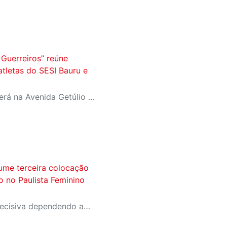
Guerreiros” reúne
atletas do SESI Bauru e
Evento aberto ao público será na Avenida Getúlio Vargas, no domingo, 16, às 9h, com revelação do novo uniforme da equipe
ume terceira colocação
ão no Paulista Feminino
A equipe entra na rodada decisiva dependendo apenas de seus próprios resultados para avançar ao mata-mata