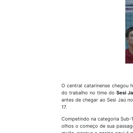
O central catarinense chegou
do trabalho no time do
Sesi J
antes de chegar ao Sesi Jaú n
17.
Competindo na categoria Sub-1
olhos o começo de sua passage
muito, porque o ensino aqui é m