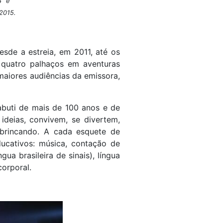
” e
2015.
sde a estreia, em 2011, até os
z quatro palhaços em aventuras
maiores audiências da emissora,
jabuti de mais de 100 anos e de
ideias, convivem, se divertem,
 brincando. A cada esquete de
ducativos: música, contação de
ngua brasileira de sinais), língua
corporal.