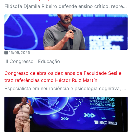
Filósofa Djamila Ribeiro defende ensino crítico, representativo e atento às desigualdades históricas, e destaca o papel insubstituível do professor diante das novas tecnologias
15/09/2025
III Congresso | Educação
Congresso celebra os dez anos da Faculdade Sesi e
traz referências como Héctor Ruiz Martín
Especialista em neurociência e psicologia cognitiva, Héctor abre o congresso com reflexões e estratégias para tornar o ensino mais eficaz e duradouro