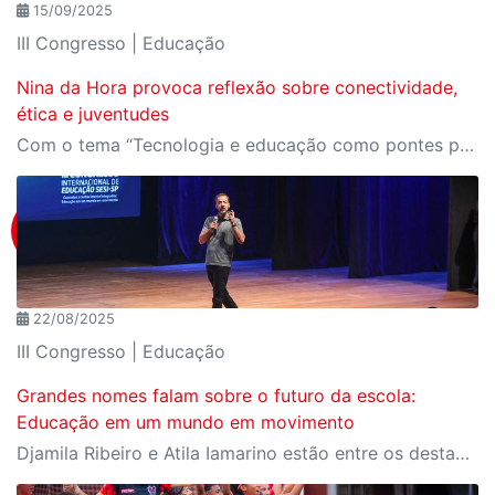
15/09/2025
III Congresso | Educação
Nina da Hora provoca reflexão sobre conectividade,
ética e juventudes
Com o tema “Tecnologia e educação como pontes para o futuro das juventudes”, palestra abre a tarde do primeiro dia do III Congresso Internacional de Educação Sesi-SP
22/08/2025
III Congresso | Educação
Grandes nomes falam sobre o futuro da escola:
Educação em um mundo em movimento
Djamila Ribeiro e Atila Iamarino estão entre os destaques da programação