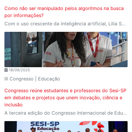
Como não ser manipulado pelos algoritmos na busca
por informações?
Com o uso crescente da inteligência artificial, Lilia Schwarcz e Atila Iamarino falam da importância do professor e da pesquisa em fontes confiáveis para alcançar o verdadeiro conhecimento
18/09/2025
III Congresso | Educação
Congresso reúne estudantes e professores do Sesi-SP
em debates e projetos que unem inovação, ciência e
inclusão
A terceira edição do Congresso Internacional de Educação, apresentou o Fórum das Juventudes, o Makerthon e a Jornada STEAM, iniciativas que reforçam o protagonismo estudantil e a transformação da escola em espaço de pertencimento, tecnologia e impacto social