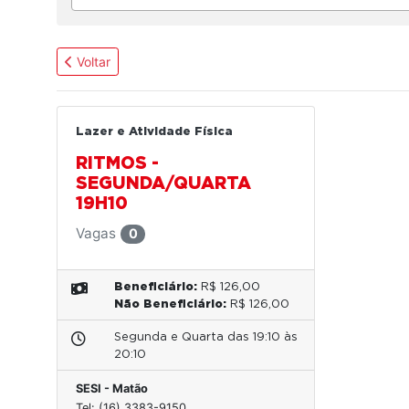
Voltar
Lazer e Atividade Física
RITMOS -
SEGUNDA/QUARTA
19H10
Vagas
0
Beneficiário:
R$ 126,00
Não Beneficiário:
R$ 126,00
Segunda e Quarta das 19:10 às
20:10
SESI - Matão
Tel: (16) 3383-9150