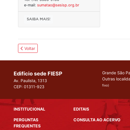
e-mail:
sumatao@sesisp.org.br
SAIBA MAIS!
Voltar
Grande São Pa
Edifício sede FIESP
Outras localid
Av. Paulista, 1313
fixo)
CEP: 01311-923
INSTITUCIONAL
EDITAIS
PERGUNTAS
CONSULTA AO ACERVO
FREQUENTES