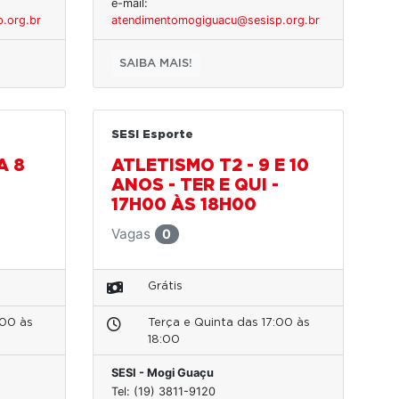
e-mail:
.org.br
atendimentomogiguacu@sesisp.org.br
SAIBA MAIS!
SESI Esporte
A 8
ATLETISMO T2 - 9 E 10
ANOS - TER E QUI -
17H00 ÀS 18H00
Vagas
0
Grátis
:00 às
Terça e Quinta das 17:00 às
18:00
SESI - Mogi Guaçu
Tel: (19) 3811-9120