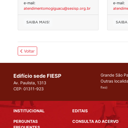
e-mail:
e-mail:
atendimentomogiguacu@sesisp.org.br
atendim
SAIBA MAIS!
SAIBA
Voltar
Grande São Pa
Edifício sede FIESP
Outras localid
Av. Paulista, 1313
fixo)
CEP: 01311-923
INSTITUCIONAL
EDITAIS
PERGUNTAS
CONSULTA AO ACERVO
FREQUENTES