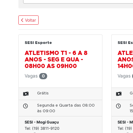
Voltar
SESI Esporte
SESI E
ATLETISMO T1 - 6 A 8
ATLET
ANOS - SEG E QUA -
ANOS
08H00 AS 09H00
14H0
Vagas
Vagas
0
Grátis
G
Segunda e Quarta das 08:00
S
às 09:00
1
SESI - Mogi Guaçu
SESI - 
Tel: (19) 3811-9120
Tel: (19