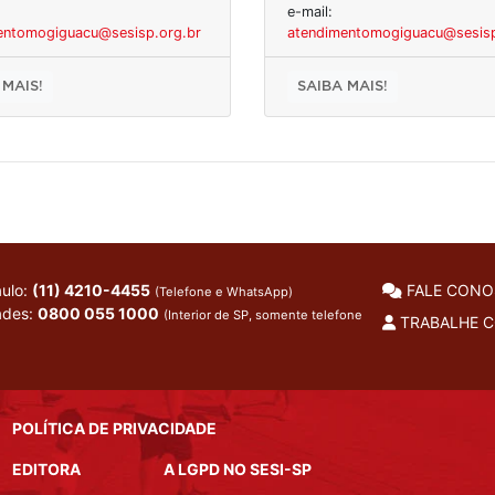
e-mail:
entomogiguacu@sesisp.org.br
atendimentomogiguacu@sesisp
 MAIS!
SAIBA MAIS!
ulo:
(11) 4210-4455
FALE CON
(Telefone e WhatsApp)
ades:
0800 055 1000
(Interior de SP, somente telefone
TRABALHE 
POLÍTICA DE PRIVACIDADE
EDITORA
A LGPD NO SESI-SP