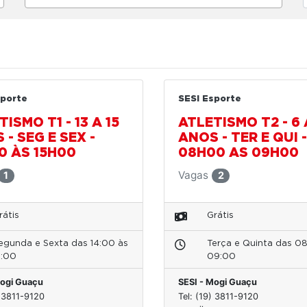
sporte
SESI Esporte
ISMO T1 - 13 A 15
ATLETISMO T2 - 6 
 - SEG E SEX -
ANOS - TER E QUI -
0 ÀS 15H00
08H00 AS 09H00
Vagas
1
2
rátis
Grátis
egunda e Sexta das 14:00 às
Terça e Quinta das 0
5:00
09:00
Mogi Guaçu
SESI - Mogi Guaçu
) 3811-9120
Tel: (19) 3811-9120