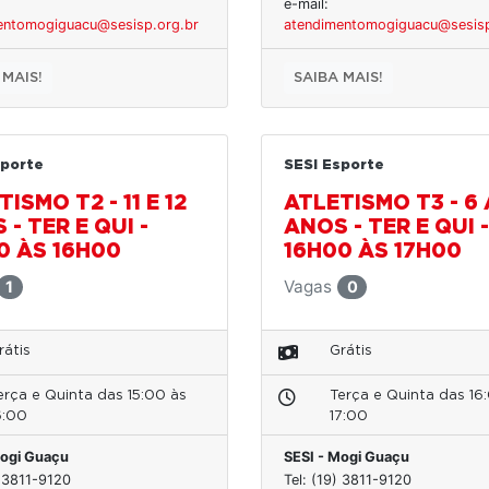
e-mail:
entomogiguacu@sesisp.org.br
atendimentomogiguacu@sesisp
 MAIS!
SAIBA MAIS!
sporte
SESI Esporte
ISMO T2 - 11 E 12
ATLETISMO T3 - 6 
- TER E QUI -
ANOS - TER E QUI -
0 ÀS 16H00
16H00 ÀS 17H00
Vagas
1
0
rátis
Grátis
erça e Quinta das 15:00 às
Terça e Quinta das 16
6:00
17:00
Mogi Guaçu
SESI - Mogi Guaçu
) 3811-9120
Tel: (19) 3811-9120