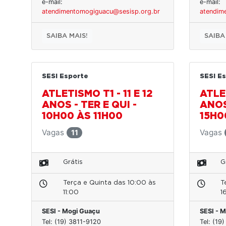
e-mail:
e-mail:
atendimentomogiguacu@sesisp.org.br
atendim
SAIBA MAIS!
SAIBA
SESI Esporte
SESI E
ATLETISMO T1 - 11 E 12
ATLET
ANOS - TER E QUI -
ANOS 
10H00 ÀS 11H00
15H0
Vagas
Vagas
11
Grátis
G
Terça e Quinta das 10:00 às
T
11:00
1
SESI - Mogi Guaçu
SESI - 
Tel: (19) 3811-9120
Tel: (19