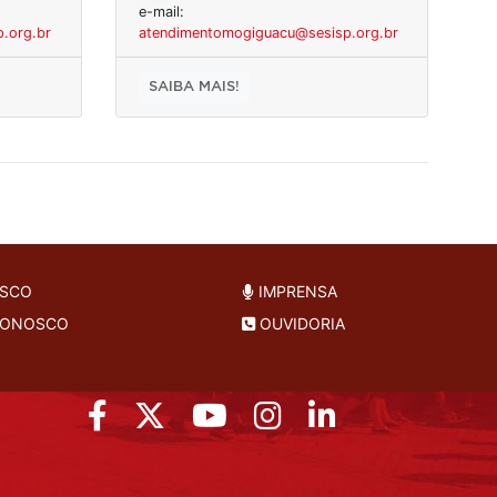
e-mail:
.org.br
atendimentomogiguacu@sesisp.org.br
SAIBA MAIS!
OSCO
IMPRENSA
CONOSCO
OUVIDORIA