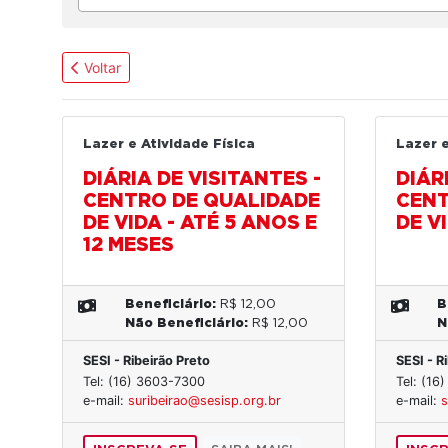
Voltar
Lazer e Atividade Física
Lazer e
DIÁRIA DE VISITANTES -
DIÁR
CENTRO DE QUALIDADE
CENT
DE VIDA - ATÉ 5 ANOS E
DE V
12 MESES
Beneficiário:
R$ 12,00
B
Não Beneficiário:
R$ 12,00
N
SESI - Ribeirão Preto
SESI - R
Tel: (16) 3603-7300
Tel: (16
e-mail:
suribeirao@sesisp.org.br
e-mail:
s