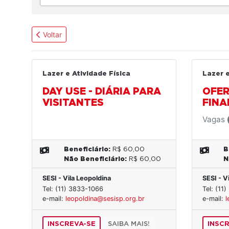
Voltar
Lazer e Atividade Física
Lazer e
DAY USE - DIÁRIA PARA
OFER
VISITANTES
FINA
Vagas
Beneficiário:
R$ 60,00
B
Não Beneficiário:
R$ 60,00
N
SESI - Vila Leopoldina
SESI - V
Tel: (11) 3833-1066
Tel: (11
e-mail:
leopoldina@sesisp.org.br
e-mail:
l
INSCREVA-SE
SAIBA MAIS!
INSC