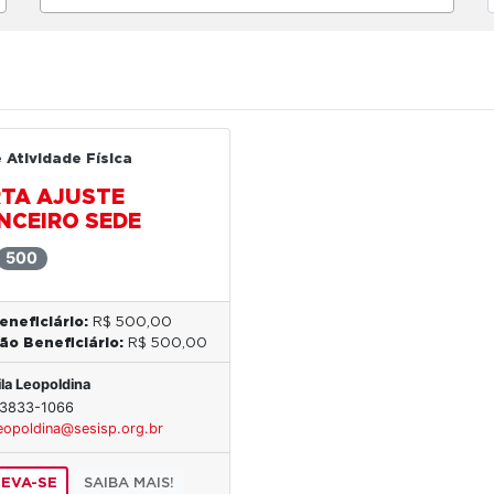
 Atividade Física
TA AJUSTE
NCEIRO SEDE
500
eneficiário:
R$ 500,00
ão Beneficiário:
R$ 500,00
ila Leopoldina
) 3833-1066
eopoldina@sesisp.org.br
REVA-SE
SAIBA MAIS!