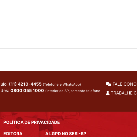
ulo:
(11) 4210-4455
FALE CON
(Telefone e WhatsApp)
ades:
0800 055 1000
(Interior de SP, somente telefone
TRABALHE 
POLÍTICA DE PRIVACIDADE
EDITORA
A LGPD NO SESI-SP