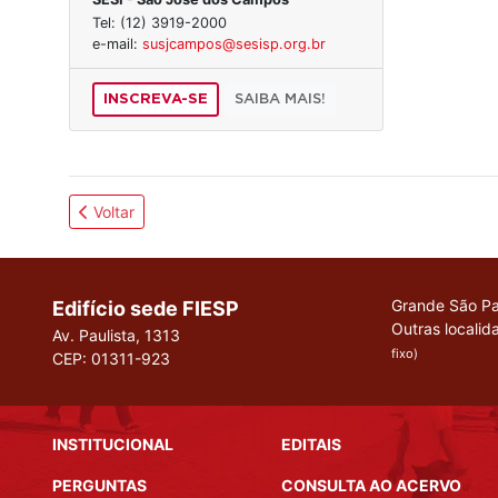
Tel: (12) 3919-2000
e-mail:
susjcampos@sesisp.org.br
INSCREVA-SE
SAIBA MAIS!
Voltar
Grande São Pa
Edifício sede FIESP
Outras localid
Av. Paulista, 1313
fixo)
CEP: 01311-923
INSTITUCIONAL
EDITAIS
PERGUNTAS
CONSULTA AO ACERVO