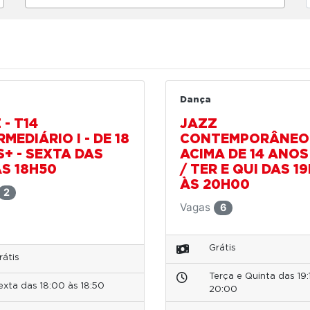
Dança
 - T14
JAZZ
MEDIÁRIO I - DE 18
CONTEMPORÂNEO 
+ - SEXTA DAS
ACIMA DE 14 ANOS 
AS 18H50
/ TER E QUI DAS 1
ÀS 20H00
2
Vagas
6
Grátis
rátis
Terça e Quinta das 19:
exta das 18:00 às 18:50
20:00