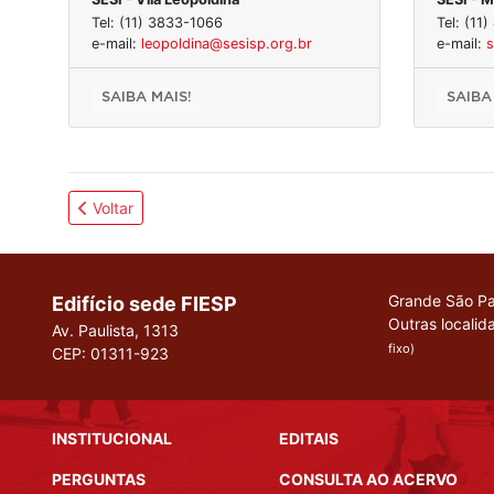
Tel: (11) 3833-1066
Tel: (11
e-mail:
leopoldina@sesisp.org.br
e-mail:
s
SAIBA MAIS!
SAIBA
Voltar
Grande São Pa
Edifício sede FIESP
Outras localid
Av. Paulista, 1313
fixo)
CEP: 01311-923
INSTITUCIONAL
EDITAIS
PERGUNTAS
CONSULTA AO ACERVO