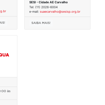
SESI - Cidade AE Carvalho
Tel: (11) 2026-6004
g.br
e-mail:
suaecarvalho@sesisp.org.br
IS!
SAIBA MAIS!
(QUA
0:00 às