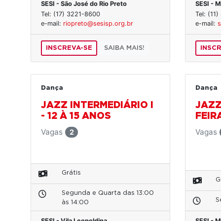
SESI - São José do Rio Preto
SESI - 
Tel: (17) 3221-8600
Tel: (11
e-mail:
riopreto@sesisp.org.br
e-mail:
s
INSCREVA-SE
SAIBA MAIS!
INSC
Dança
Dança
JAZZ INTERMEDIÁRIO I
JAZZ 
- 12 À 15 ANOS
FEIRA
Vagas
Vagas
2
Grátis
G
Segunda e Quarta das 13:00
S
às 14:00
SESI - Vila Leopoldina
SESI - 