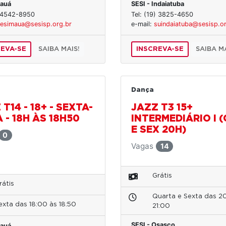
Mauá
SESI - Indaiatuba
) 4542-8950
Tel: (19) 3825-4650
esimaua@sesisp.org.br
e-mail:
suindaiatuba@sesisp.or
REVA-SE
SAIBA MAIS!
INSCREVA-SE
SAIBA MA
Dança
T14 - 18+ - SEXTA-
JAZZ T3 15+
 - 18H ÀS 18H50
INTERMEDIÁRIO I 
E SEX 20H)
0
Vagas
14
Grátis
rátis
Quarta e Sexta das 2
exta das 18:00 às 18:50
21:00
SESI - Osasco
Mauá