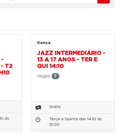
Dança
JAZZ INTERMEDIÁRIO -
-
13 A 17 ANOS - TER E
- T2
QUI 14:10
9H10
Vagas
7
Grátis
10 às
Terça e Quinta das 14:10 às
15:00