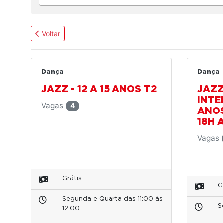
Voltar
Dança
Dança
JAZZ - 12 A 15 ANOS T2
JAZZ
INTER
Vagas
4
ANOS
18H 
Vagas
Grátis
G
Segunda e Quarta das 11:00 às
S
12:00