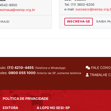
Tel: (11) 3602-6200
) 4542-8950
e-mail:
suosasco@sesisp.org.
esimaua@sesisp.org.br
INSCREVA-SE
SAIBA MA
 MAIS!
ulo:
(11) 4210-4455
FALE CON
(Telefone e WhatsApp)
ades:
0800 055 1000
(Interior de SP, somente telefone
TRABALHE 
POLÍTICA DE PRIVACIDADE
EDITORA
A LGPD NO SESI-SP