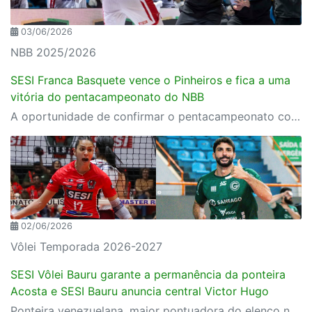
03/06/2026
NBB 2025/2026
SESI Franca Basquete vence o Pinheiros e fica a uma
vitória do pentacampeonato do NBB
A oportunidade de confirmar o pentacampeonato consecutivo acontece nesta quinta-feira (04/06), às 17h, no Ginásio do Ibirapuera (SP)
02/06/2026
Vôlei Temporada 2026-2027
SESI Vôlei Bauru garante a permanência da ponteira
Acosta e SESI Bauru anuncia central Victor Hugo
Ponteira venezuelana, maior pontuadora do elenco nas conquistas do Paulista e do Sul-Americano, estende vínculo por mais um ano; no masculino, experiente central ex-Goiás chega para blindar a rede