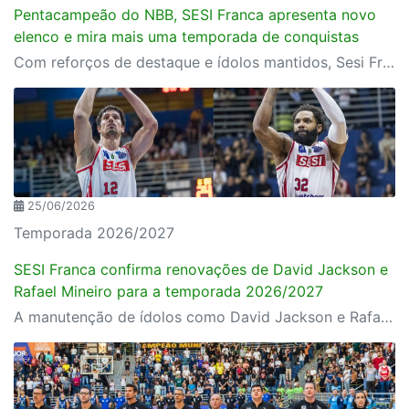
Pentacampeão do NBB, SESI Franca apresenta novo
elenco e mira mais uma temporada de conquistas
Com reforços de destaque e ídolos mantidos, Sesi Franca anuncia aposta na união entre experiência e juventude para a temporada 2026/2027
25/06/2026
Temporada 2026/2027
SESI Franca confirma renovações de David Jackson e
Rafael Mineiro para a temporada 2026/2027
A manutenção de ídolos como David Jackson e Rafael Mineiro sinaliza que o SESI Franca seguirá forte na busca por novos títulos e na defesa de sua hegemonia no basquete nacional