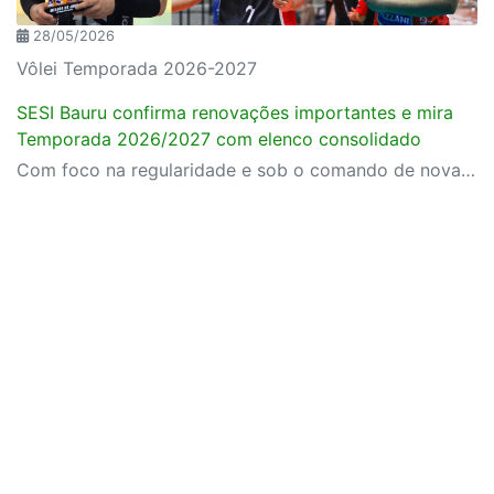
28/05/2026
Vôlei Temporada 2026-2027
SESI Bauru confirma renovações importantes e mira
Temporada 2026/2027 com elenco consolidado
Com foco na regularidade e sob o comando de nova comissão técnica, projeto do SESI-SP garante a permanência do líbero Douglas Pureza, do central Thiery e da levantadora Amanda Mutuano.