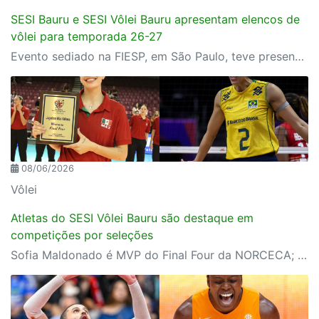
SESI Bauru e SESI Vôlei Bauru apresentam elencos de
vôlei para temporada 26-27
Evento sediado na FIESP, em São Paulo, teve presença do presidente da FIESP e do SESI-SP, Paulo Skaf, técnicos e atletas da equipe
08/06/2026
Vôlei
Atletas do SESI Vôlei Bauru são destaque em
competições por seleções
Sofia Maldonado é MVP do Final Four da NORCECA; Diana brilha contra Itália e garante invencibilidade brasileira