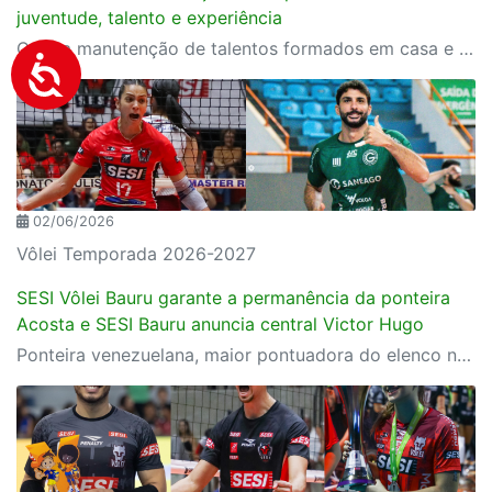
juventude, talento e experiência
Com a manutenção de talentos formados em casa e a chegada de reforços pontuais, o SESI Vôlei Bauru se posiciona de forma competitiva para a temporada 2026/27
02/06/2026
Vôlei Temporada 2026-2027
SESI Vôlei Bauru garante a permanência da ponteira
Acosta e SESI Bauru anuncia central Victor Hugo
Ponteira venezuelana, maior pontuadora do elenco nas conquistas do Paulista e do Sul-Americano, estende vínculo por mais um ano; no masculino, experiente central ex-Goiás chega para blindar a rede