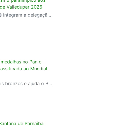
de Valledupar 2026
Atletas do SESI Santo André integram a delegação brasileira na Colômbia; instituição terá a maior participação entre os representantes do país
s medalhas no Pan e
classificada ao Mundial
Atleta do SESI-SP fatura dois bronzes e ajuda o Brasil a garantir prata por equipes no Rio de Janeiro; desempenho assegura vaga da Seleção no Campeonato Mundial
 Santana de Parnaíba