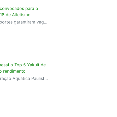
o convocados para o
8 de Atletismo
Jovens talentos do SESI Esportes garantiram vaga na competição após resultados conquistados no Troféu São Paulo de Atletismo, em Araraquara
esafio Top 5 Yakult de
to rendimento
Competição oficial da Federação Aquática Paulista reúne nadadores de elite em preparação para o Troféu José Finkel