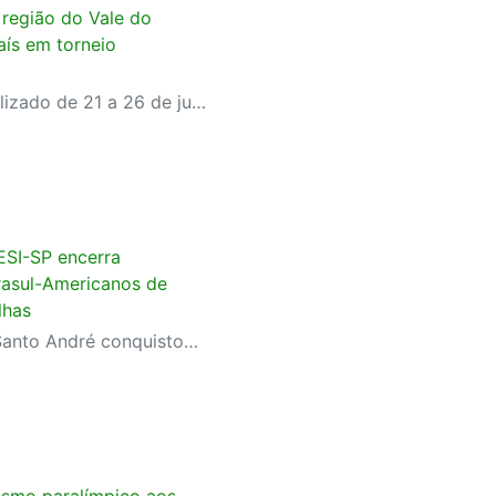
 região do Vale do
aís em torneio
World Table Tennis será realizado de 21 a 26 de julho, em São José dos Campos
ESI-SP encerra
rasul-Americanos de
lhas
Equipe que treina no SESI Santo André conquistou quatro ouros, três pratas e dois bronzes representando o Brasil na Colômbia
tismo paralímpico aos