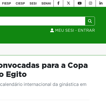
FIESP
CIESP
SESI
SENAI
MEU SESI - ENTRAR
 convocadas para a Copa
o Egito
 calendário internacional da ginástica em