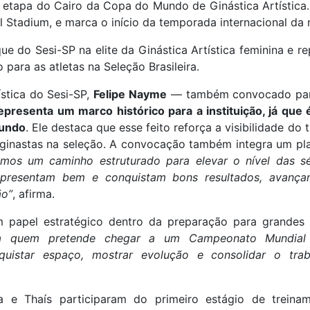
na etapa do Cairo da Copa do Mundo de Ginástica Artística.
nal Stadium, e marca o início da temporada internacional da
e do Sesi-SP na elite da Ginástica Artística feminina e 
para as atletas na Seleção Brasileira.
ística do Sesi-SP,
Felipe Nayme
— também convocado para 
representa um marco histórico para a instituição, já que
Mundo
. Ele destaca que esse feito reforça a visibilidade do
s ginastas na seleção. A convocação também integra um p
imos um caminho estruturado para elevar o nível das sé
presentam bem e conquistam bons resultados, avança
ão”
, afirma.
papel estratégico dentro da preparação para grandes e
ra quem pretende chegar a um Campeonato Mundial
uistar espaço, mostrar evolução e consolidar o tra
 e Thaís participaram do primeiro estágio de trein