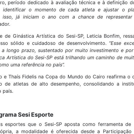
ro, período dedicado à avaliação técnica e à definição d
a identificar o momento de cada atleta e ajustar o pl
 isso, já iniciam o ano com a chance de representa
ador.
de Ginástica Artística do Sesi-SP, Leticia Bonfim, ress
cesso sólido e cuidadoso de desenvolvimento.
“Esse exce
o a longo prazo, sustentado por muito investimento e po
tica Artística do Sesi-SP está trilhando um caminho de mu
omo uma referência no país”.
o e Thaís Fidelis na Copa do Mundo do Cairo reafirma o
 de atletas de alto desempenho, consolidando a insti
o país.
ograma Sesi Esporte
os esportes que o Sesi-SP aposta como ferramenta de 
rópria, a modalidade é oferecida desde a Participaçã