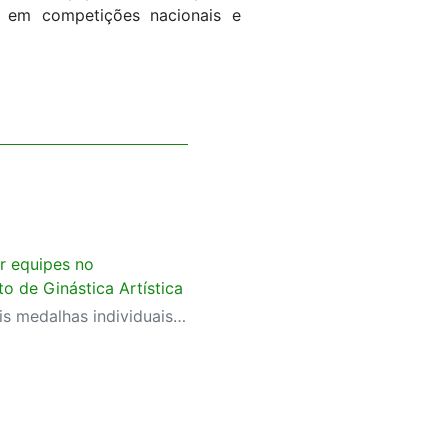
 em competições nacionais e
or equipes no
 de Ginástica Artística
Equipe também garantiu seis medalhas individuais e teve Rebeca Procópio como campeã do Individual Geral