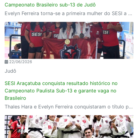
Campeonato Brasileiro sub-13 de Judô
Evelyn Ferreira torna-se a primeira mulher do SESI a conquistar o título brasileiro da categoria Sub-13. Thales Hara também sobe ao pódio e consolida Araçatuba como referência nacional na formação de jovens judocas.
22/06/2026
Judô
SESI Araçatuba conquista resultado histórico no
Campeonato Paulista Sub-13 e garante vaga no
Brasileiro
Thales Hara e Evelyn Ferreira conquistaram o título paulista e representarão Araçatuba e o Estado de São Paulo no Campeonato Brasileiro Sub-13, em Macapá.