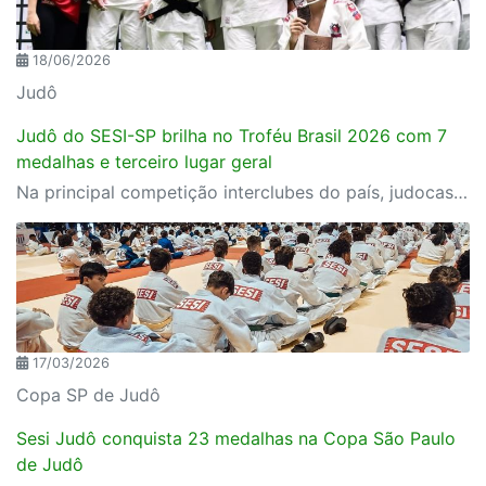
18/06/2026
Judô
Judô do SESI-SP brilha no Troféu Brasil 2026 com 7
medalhas e terceiro lugar geral
Na principal competição interclubes do país, judocas da equipe de Desempenho conquistaram dois ouros, uma prata e quatro bronzes e ajudaram Sesi-SP a ficar com a terceira colocação geral
17/03/2026
Copa SP de Judô
Sesi Judô conquista 23 medalhas na Copa São Paulo
de Judô