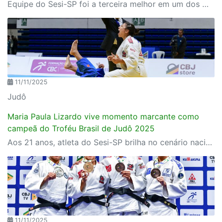
Equipe do Sesi-SP foi a terceira melhor em um dos maiores torneios da modalidade no país
11/11/2025
Judô
Maria Paula Lizardo vive momento marcante como
campeã do Troféu Brasil de Judô 2025
Aos 21 anos, atleta do Sesi-SP brilha no cenário nacional e celebra o resultado ao lado da equipe, que também subiu três vezes ao pódio
11/11/2025