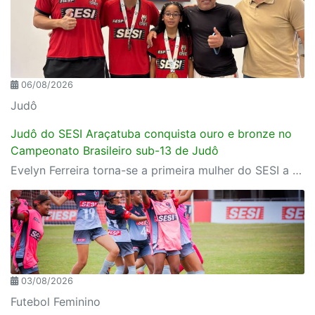
06/08/2026
Judô
Judô do SESI Araçatuba conquista ouro e bronze no
Campeonato Brasileiro sub-13 de Judô
Evelyn Ferreira torna-se a primeira mulher do SESI a conquistar o título brasileiro da categoria Sub-13. Thales Hara também sobe ao pódio e consolida Araçatuba como referência nacional na formação de jovens judocas.
03/08/2026
Futebol Feminino