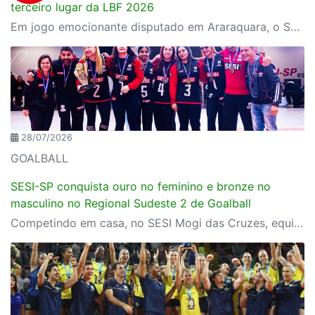
terceiro lugar da LBF 2026
Em jogo emocionante disputado em Araraquara, o SESI Araraquara Basquete superou um déficit de quase 20 pontos, contou com o apoio massivo da torcida e derrotou o Cerrado BRB por 77 a 71, conquistando o terceiro lugar da LBF Loterias Caixa 2026
28/07/2026
GOALBALL
SESI-SP conquista ouro no feminino e bronze no
masculino no Regional Sudeste 2 de Goalball
Competindo em casa, no SESI Mogi das Cruzes, equipes do SESI-SP encerram a competição com duas medalhas e reforçam a tradição da instituição entre as principais forças do goalball brasileiro.