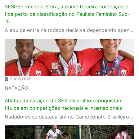
SESI-SP vence o Sfera, assume terceira colocação e
fica perto da classificação no Paulista Feminino Sub-
15
A equipe entra na rodada decisiva dependendo apenas de seus próprios resultados para avançar ao mata-mata
31/07/2026
NATAÇÃO
Atletas da natação do SESI Guarulhos conquistam
títulos em competições nacionais e internacionais
Nadadores se destacaram no Campeonato Brasileiro e no Mundial Estudantil, realizado na Hungria, reforçando a excelência da equipe de rendimento do SESI Esporte